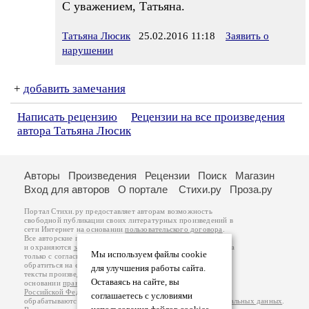
С уважением, Татьяна.
Татьяна Люсик
25.02.2016 11:18
Заявить о
нарушении
+
добавить замечания
Написать рецензию
Рецензии на все произведения
автора Татьяна Люсик
Авторы
Произведения
Рецензии
Поиск
Магазин
Вход для авторов
О портале
Стихи.ру
Проза.ру
Портал Стихи.ру предоставляет авторам возможность
свободной публикации своих литературных произведений в
сети Интернет на основании
пользовательского договора
.
Все авторские права на произведения принадлежат авторам
и охраняются
законом
. Перепечатка произведений возможна
Мы используем файлы cookie
только с согласия его автора, к которому вы можете
обратиться на его авторской странице. Ответственность за
для улучшения работы сайта.
тексты произведений авторы несут самостоятельно на
Оставаясь на сайте, вы
основании
правил публикации
и
законодательства
Российской Федерации
. Данные пользователей
соглашаетесь с условиями
обрабатываются на основании
Политики обработки персональных данных
.