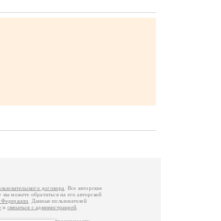
ользовательского договора
. Все авторские
у вы можете обратиться на его авторской
й Федерации
. Данные пользователей
е
и
связаться с администрацией
.