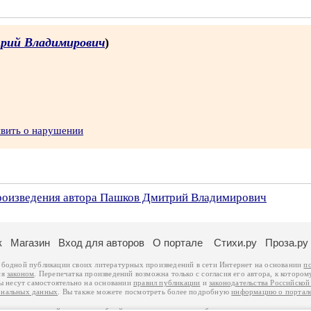
рий Владимирович
)
явить о нарушении
произведения автора Пашков Дмитрий Владимирович
к
Магазин
Вход для авторов
О портале
Стихи.ру
Проза.ру
ободной публикации своих литературных произведений в сети Интернет на основании
п
ся
законом
. Перепечатка произведений возможна только с согласия его автора, к котором
ры несут самостоятельно на основании
правил публикации
и
законодательства Российско
ональных данных
. Вы также можете посмотреть более подробную
информацию о портал