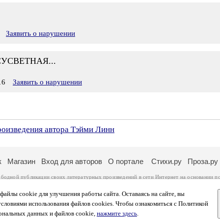
Заявить о нарушении
УСВЕТНАЯ...
16
Заявить о нарушении
произведения автора Тэйми Линн
к
Магазин
Вход для авторов
О портале
Стихи.ру
Проза.ру
ободной публикации своих литературных произведений в сети Интернет на основании
п
ся
законом
. Перепечатка произведений возможна только с согласия его автора, к котором
ры несут самостоятельно на основании
правил публикации
и
законодательства Российско
айлы cookie для улучшения работы сайта. Оставаясь на сайте, вы
ональных данных
. Вы также можете посмотреть более подробную
информацию о портал
условиями использования файлов cookies. Чтобы ознакомиться с Политикой
тысяч посетителей, которые в общей сумме просматривают более двух миллионов страни
ональных данных и файлов cookie,
нажмите здесь
.
афе указано по две цифры: количество просмотров и количество посетителей.