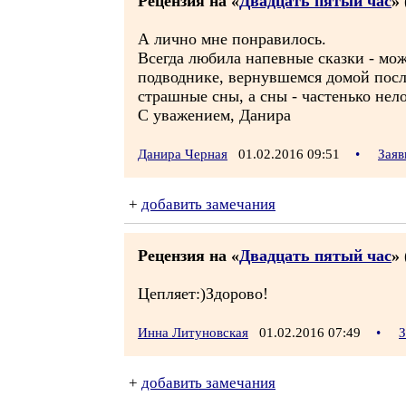
Рецензия на «
Двадцать пятый час
» 
А лично мне понравилось.
Всегда любила напевные сказки - мож
подводнике, вернувшемся домой посл
страшные сны, а сны - частенько нел
С уважением, Данира
Данира Черная
01.02.2016 09:51
•
Заяв
+
добавить замечания
Рецензия на «
Двадцать пятый час
» 
Цепляет:)Здорово!
Инна Литуновская
01.02.2016 07:49
•
З
+
добавить замечания