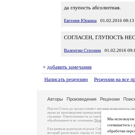
да глупость абсолютная.
Евгения Юркина
01.02.2016 08:13
СОГЛАСЕН, ГЛУПОСТЬ НЕС
Валентин Стронин
01.02.2016 09:
+
добавить замечания
Написать рецензию
Рецензии на все 
Авторы
Произведения
Рецензии
Поис
Портал Стихи.ру предоставляет авторам возможность св
права на произведения принадлежат авторам и охраняют
странице. Ответственность за тексты произведений авто
Мы используем ф
обрабатываются на основании
Политики обработки перс
соглашаетесь с 
Ежедневная аудитория портала Стихи.ру – порядка 200 
обработки перс
который расположен справа от этого текста. В каждой гр