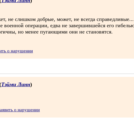
(
Тэйми Линн
)
ет, не слишком добрые, может, не всегда справедливые..
е военной операции, едва не завершившейся его гибелью
огичны, но менее пугающими они не становятся.
ить о нарушении
(
Тэйми Линн
)
аявить о нарушении