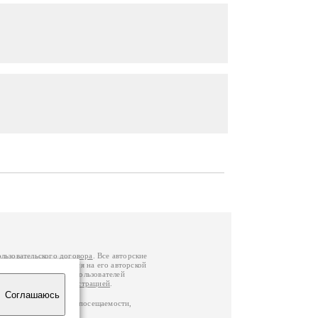
ользовательского договора
. Все авторские
у вы можете обратиться на его авторской
й Федерации
. Данные пользователей
е
и
связаться с администрацией
.
Соглашаюсь
ц по данным счетчика посещаемости,