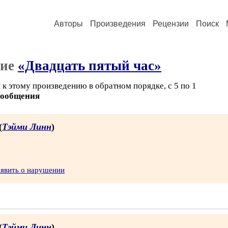
Авторы
Произведения
Рецензии
Поиск
ние
«Двадцать пятый час»
к этому произведению в обратном порядке, с 5 по 1
сообщения
(
Тэйми Линн
)
аявить о нарушении
(
Тэйми Линн
)