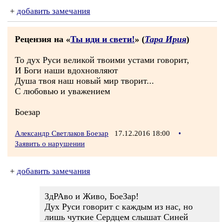
+
добавить замечания
Рецензия на «
Ты иди и свети!
» (
Тара Ирия
)
То дух Руси великой твоими устами говорит,
И Боги наши вдохновляют
Душа твоя наш новый мир творит...
С любовью и уважением
Боезар
Александр Светлаков Боезар
17.12.2016 18:00
•
Заявить о нарушении
+
добавить замечания
ЗдРАво и Живо, БоеЗар!
Дух Руси говорит с каждым из нас, но
лишь чуткие Сердцем слышат Синей