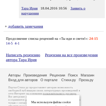
Тара Ирия
18.04.2016 10:56
Заявить о
нарушении
+
добавить замечания
Продолжение списка рецензий на «Ты иди и свети!»:
24-15
14-5
4-1
Написать рецензию
Рецензии на все произведения
автора Тара Ирия
Авторы
Произведения
Рецензии
Поиск
Магазин
Вход для авторов
О портале
Стихи.ру
Проза.ру
Портал Стихи.ру предоставляет авторам возможность
свободной публикации своих литературных произведений в
сети Интернет на основании
пользовательского договора
.
Все авторские права на произведения принадлежат авторам
и охраняются
законом
. Перепечатка произведений возможна
Мы используем файлы cookie
только с согласия его автора, к которому вы можете
обратиться на его авторской странице. Ответственность за