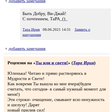
+
добавить замечания
Быть Добру, Ви-Джай!
С почтением, ТаРА_()_
Тара Ирия
08.06.2021 14:31
Заявить о
нарушении
+
добавить замечания
Рецензия на «
Ты иди и свети!
» (
Тара Ирия
)
Юленька! Читаю и прямо растворяюсь в
Мудрости и Свете!
Как вовремя Ты вышла ко мне вчера(будем
считать, что сегодня- в самый нужный момент для
меня!)
Эти строки- очищение, смывают всю ненужность
и шелуху! Дарят
новый прилив сил!