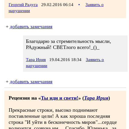
Георгий Радуга
29.02.2016 06:14
•
Заявить о
нарушении
+
добавить замечания
Благодарю за стремительность мысли,
РАдужный! СВЕТлого всего!_()_
Тара Ирия
19.04.2016 18:34
Заявить о
нарушении
+
добавить замечания
Рецензия на «
Ты иди и свети!
» (
Тара Ирия
)
Прекрасные строки, высоко поднимают
поставленные цели! А как хороша последняя
строка "И уйти в бесконечность миров"...сердце
волнуется, созвуча им.... Спасибо, Юленька , за