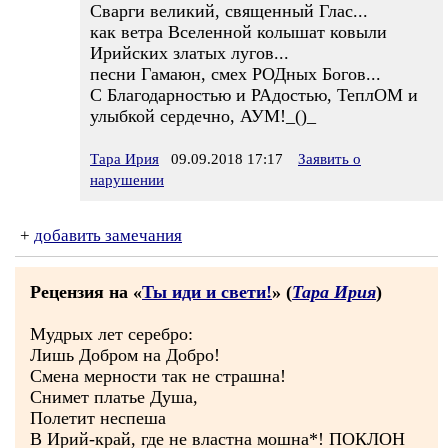
Сварги великий, священный Глас...
как ветра Вселенной колышат ковыли
Ирийских златых лугов...
песни Гамаюн, смех РОДных Богов...
С Благодарностью и РАдостью, ТеплОМ и
улыбкой сердечно, АУМ!_()_
Тара Ирия
09.09.2018 17:17
Заявить о
нарушении
+
добавить замечания
Рецензия на «
Ты иди и свети!
» (
Тара Ирия
)
Мудрых лет серебро:
Лишь Добром на Добро!
Смена мерности так не страшна!
Снимет платье Душа,
Полетит неспеша
В Ирий-край, где не властна мошна*! ПОКЛОН