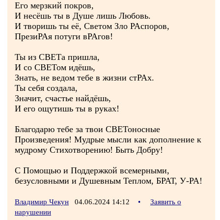
Его мерзкий покров,
И несёшь ты в Душе лишь Любовь.
И творишь ты её, Светом Зло РАспоров,
ПрезиРАя потуги вРАгов!
Ты из СВЕТа пришла,
И со СВЕТом идёшь,
Знать, не ведом тебе в жизни стРАх.
Ты себя создала,
Значит, счастье найдёшь,
И его ощутишь ты в руках!
Благодарю тебе за твои СВЕТоносные
Произведения! Мудрые мысли как дополнение к
мудрому Стихотворению! Быть Добру!
С Помощью и Поддержкой всемерными,
безусловными и Душевным Теплом, БРАТ, У-РА!
Владимир Чекун
04.06.2024 14:12
•
Заявить о
нарушении