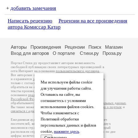
+
добавить замечания
Написать рецензию
Рецензии на все произведения
автора Комиссар Катар
Авторы
Произведения
Рецензии
Поиск
Магазин
Вход для авторов
О портале
Стихи.ру
Проза.ру
Портал Стихи.ру предоставляет авторам возможность
свободной публикации своих литературных произведений в
сети Интернет на основании
пользовательского договора
.
Все авторские права на произведения принадлежат авторам
и охраняются
законом
. Перепечатка произведений возможна
Мы используем файлы cookie
только с согласия его автора, к которому вы можете
обратиться на его авторской странице. Ответственность за
для улучшения работы сайта.
тексты произведений авторы несут самостоятельно на
Оставаясь на сайте, вы
основании
правил публикации
и
законодательства
Российской Федерации
. Данные пользователей
соглашаетесь с условиями
обрабатываются на основании
Политики обработки персональных данных
.
использования файлов cookies.
Вы также можете посмотреть более подробную
информацию о портале
и
связаться с администрацией
.
Чтобы ознакомиться с
Политикой обработки
Ежедневная аудитория портала Стихи.ру – порядка 200 тысяч
посетителей, которые в общей сумме просматривают более двух
персональных данных и файлов
миллионов страниц по данным счетчика посещаемости, который
cookie,
нажмите здесь
.
расположен справа от этого текста. В каждой графе указано по две
цифры: количество просмотров и количество посетителей.
Соглашаюсь