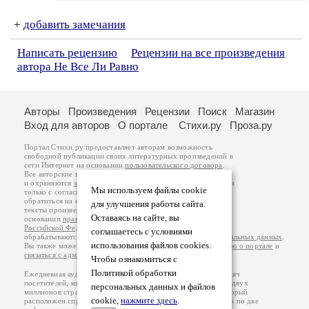
+
добавить замечания
Написать рецензию
Рецензии на все произведения
автора Не Все Ли Равно
Авторы
Произведения
Рецензии
Поиск
Магазин
Вход для авторов
О портале
Стихи.ру
Проза.ру
Портал Стихи.ру предоставляет авторам возможность
свободной публикации своих литературных произведений в
сети Интернет на основании
пользовательского договора
.
Все авторские права на произведения принадлежат авторам
и охраняются
законом
. Перепечатка произведений возможна
Мы используем файлы cookie
только с согласия его автора, к которому вы можете
обратиться на его авторской странице. Ответственность за
для улучшения работы сайта.
тексты произведений авторы несут самостоятельно на
Оставаясь на сайте, вы
основании
правил публикации
и
законодательства
Российской Федерации
. Данные пользователей
соглашаетесь с условиями
обрабатываются на основании
Политики обработки персональных данных
.
использования файлов cookies.
Вы также можете посмотреть более подробную
информацию о портале
и
связаться с администрацией
.
Чтобы ознакомиться с
Политикой обработки
Ежедневная аудитория портала Стихи.ру – порядка 200 тысяч
посетителей, которые в общей сумме просматривают более двух
персональных данных и файлов
миллионов страниц по данным счетчика посещаемости, который
cookie,
нажмите здесь
.
расположен справа от этого текста. В каждой графе указано по две