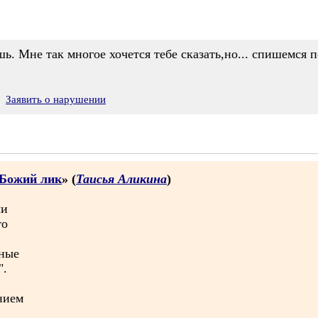
шь. Мне так многое хочется тебе сказать,но... спишемся 
Заявить о нарушении
 Божий лик
» (
Таисья Аликина
)
ли
то
дные
".
нием