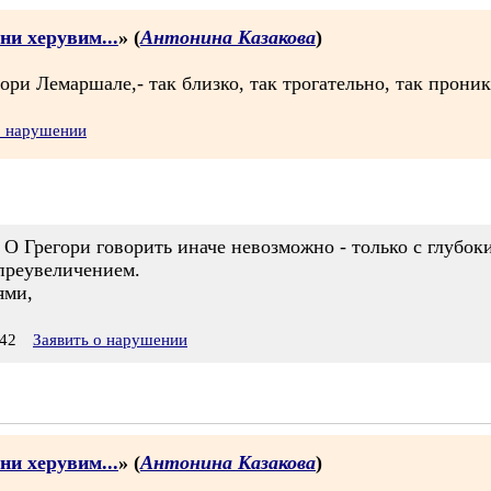
ни херувим...
» (
Антонина Казакова
)
ори Лемаршале,- так близко, так трогательно, так прони
о нарушении
! О Грегори говорить иначе невозможно - только с глубо
 преувеличением.
ями,
42
Заявить о нарушении
ни херувим...
» (
Антонина Казакова
)