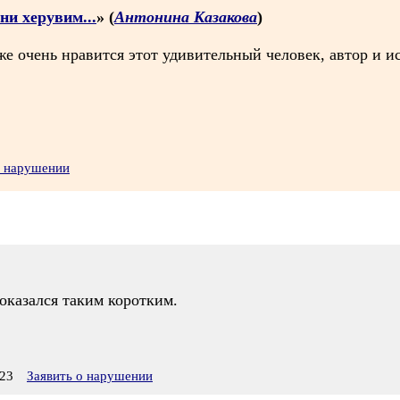
ни херувим...
» (
Антонина Казакова
)
е очень нравится этот удивительный человек, автор и и
о нарушении
 оказался таким коротким.
23
Заявить о нарушении