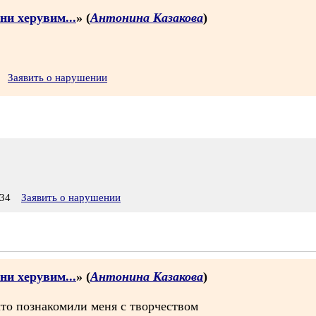
ни херувим...
» (
Антонина Казакова
)
Заявить о нарушении
34
Заявить о нарушении
ни херувим...
» (
Антонина Казакова
)
что познакомили меня с творчеством