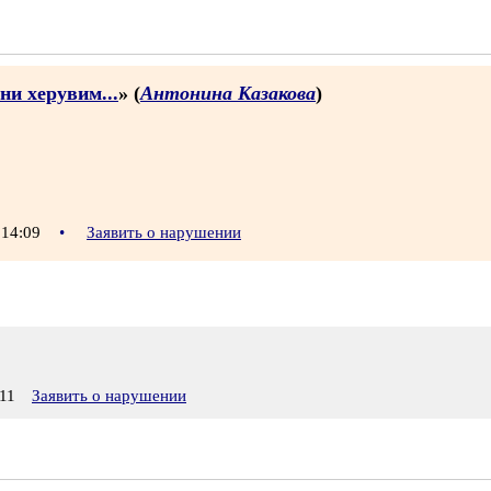
ни херувим...
» (
Антонина Казакова
)
 14:09
•
Заявить о нарушении
11
Заявить о нарушении