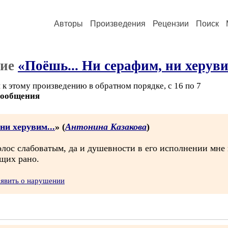
Авторы
Произведения
Рецензии
Поиск
ние
«Поёшь... Ни серафим, ни херуви
к этому произведению в обратном порядке, с 16 по 7
сообщения
ни херувим...
» (
Антонина Казакова
)
голос слабоватым, да и душевности в его исполнении мне
ящих рано.
аявить о нарушении