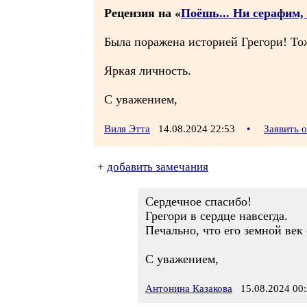
Рецензия на «
Поёшь... Ни серафим, 
Была поражена историей Грегори! Тож
Яркая личность.
С уважением,
Виля Этта
14.08.2024 22:53
•
Заявить 
+
добавить замечания
Сердечное спасибо!
Грегори в сердце навсегда.
Печально, что его земной век
С уважением,
Антонина Казакова
15.08.2024 00: