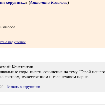
ни херувим...
» (
Антонина Казакова
)
ь многое.
ить о нарушении
жаемый Константин!
школьные годы, писать сочинение на тему "Герой нашего
но светлом, мужественном и талантливом парне.
00
Заявить о нарушении