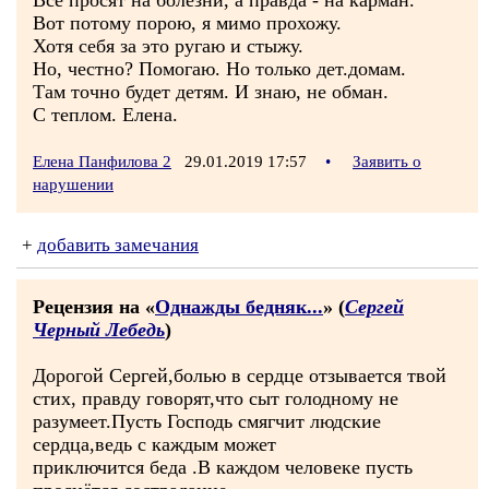
Все просят на болезни, а правда - на карман.
Вот потому порою, я мимо прохожу.
Хотя себя за это ругаю и стыжу.
Но, честно? Помогаю. Но только дет.домам.
Там точно будет детям. И знаю, не обман.
С теплом. Елена.
Елена Панфилова 2
29.01.2019 17:57
•
Заявить о
нарушении
+
добавить замечания
Рецензия на «
Однажды бедняк...
» (
Сергей
Черный Лебедь
)
Дорогой Сергей,болью в сердце отзывается твой
стих, правду говорят,что сыт голодному не
разумеет.Пусть Господь смягчит людские
сердца,ведь с каждым может
приключится беда .В каждом человеке пусть