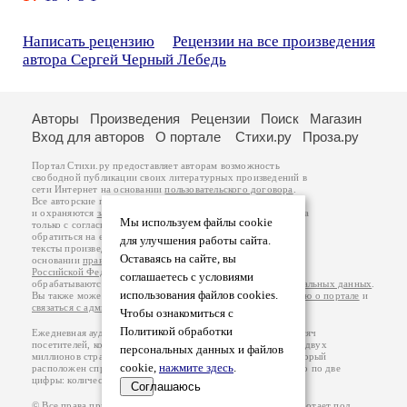
Написать рецензию
Рецензии на все произведения
автора Сергей Черный Лебедь
Авторы
Произведения
Рецензии
Поиск
Магазин
Вход для авторов
О портале
Стихи.ру
Проза.ру
Портал Стихи.ру предоставляет авторам возможность
свободной публикации своих литературных произведений в
сети Интернет на основании
пользовательского договора
.
Все авторские права на произведения принадлежат авторам
и охраняются
законом
. Перепечатка произведений возможна
Мы используем файлы cookie
только с согласия его автора, к которому вы можете
обратиться на его авторской странице. Ответственность за
для улучшения работы сайта.
тексты произведений авторы несут самостоятельно на
Оставаясь на сайте, вы
основании
правил публикации
и
законодательства
Российской Федерации
. Данные пользователей
соглашаетесь с условиями
обрабатываются на основании
Политики обработки персональных данных
.
использования файлов cookies.
Вы также можете посмотреть более подробную
информацию о портале
и
связаться с администрацией
.
Чтобы ознакомиться с
Политикой обработки
Ежедневная аудитория портала Стихи.ру – порядка 200 тысяч
посетителей, которые в общей сумме просматривают более двух
персональных данных и файлов
миллионов страниц по данным счетчика посещаемости, который
cookie,
нажмите здесь
.
расположен справа от этого текста. В каждой графе указано по две
цифры: количество просмотров и количество посетителей.
Соглашаюсь
© Все права принадлежат авторам, 2000-2026. Портал работает под