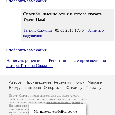
+
добавить замечания
Спасибо, именно это я и хотела сказать.
Удачи Вам!
Татьяна Сложная
03.03.2015 17:45
Заявить о
нарушении
+
добавить замечания
Написать рецензию
Рецензии на все произведения
автора Татьяна Сложная
Авторы
Произведения
Рецензии
Поиск
Магазин
Вход для авторов
О портале
Стихи.ру
Проза.ру
Портал Стихи.ру предоставляет авторам возможность
свободной публикации своих литературных произведений в
сети Интернет на основании
пользовательского договора
.
Все авторские права на произведения принадлежат авторам
и охраняются
законом
. Перепечатка произведений возможна
Мы используем файлы cookie
только с согласия его автора, к которому вы можете