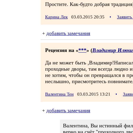
Простите. Как-будто добрая традиция
Карина Лек
03.03.2015 20:35
•
Заявить
+
добавить замечания
Рецензия на «
***
» (
Владимир Илюш
Да не может быть ,Владимир!Написали
проходные дворы, там всегда людно 
не хотим, чтобы он превращался в пр
неслышно, присмотритесь повнимател
Валентина Тен
03.03.2015 13:21
•
Заяв
+
добавить замечания
Валентина, Вы истинный фило
верно на счёт "проходного дво