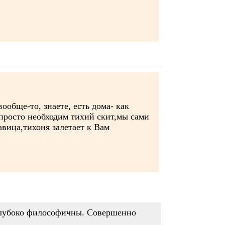
обще-то, знаете, есть дома- как
 просто необходим тихий скит,мы сами
авица,тихоня залетает к Вам
 глубоко философичны. Совершенно