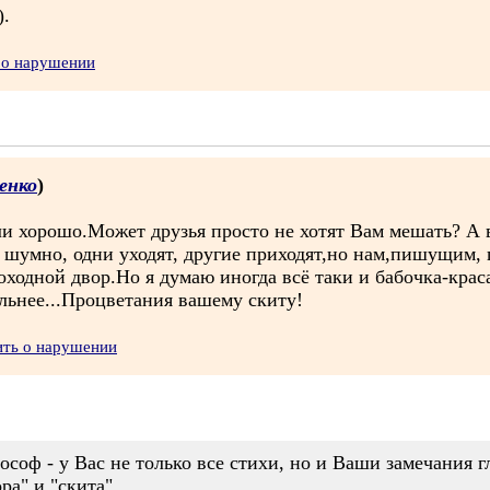
).
 о нарушении
енко
)
 хорошо.Может друзья просто не хотят Вам мешать? А во
и шумно, одни уходят, другие приходят,но нам,пишущим,
оходной двор.Но я думаю иногда всё таки и бабочка-крас
ьнее...Процветания вашему скиту!
ить о нарушении
соф - у Вас не только все стихи, но и Ваши замечания
ра" и "скита".