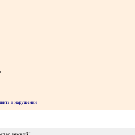
,
явить о нарушении
мпас земной"