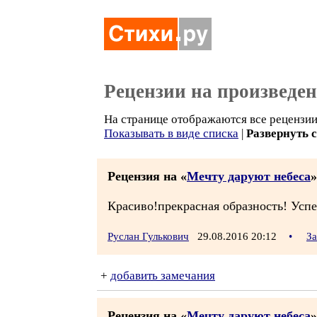
Рецензии на произведе
На странице отображаются все рецензии 
Показывать в виде списка
|
Развернуть 
Рецензия на «
Мечту даруют небеса
»
Красиво!прекрасная образность! Успе
Руслан Гулькович
29.08.2016 20:12
•
За
+
добавить замечания
Рецензия на «
Мечту даруют небеса
»