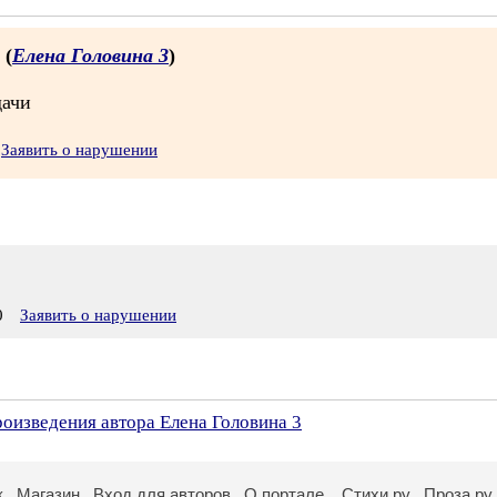
 (
Елена Головина 3
)
дачи
Заявить о нарушении
0
Заявить о нарушении
роизведения автора Елена Головина 3
к
Магазин
Вход для авторов
О портале
Стихи.ру
Проза.ру