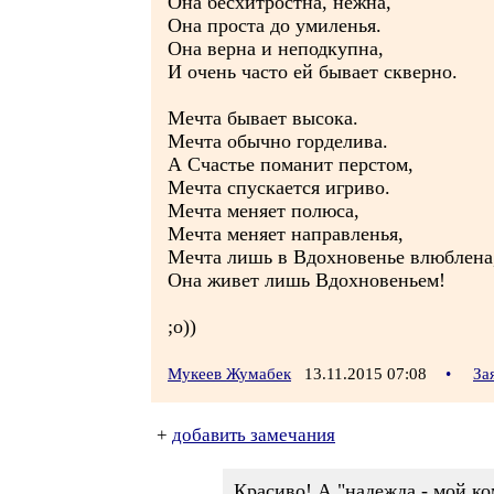
Она бесхитростна, нежна,
Она проста до умиленья.
Она верна и неподкупна,
И очень часто ей бывает скверно.
Мечта бывает высока.
Мечта обычно горделива.
А Счастье поманит перстом,
Мечта спускается игриво.
Мечта меняет полюса,
Мечта меняет направленья,
Мечта лишь в Вдохновенье влюблена
Она живет лишь Вдохновеньем!
;о))
Мукеев Жумабек
13.11.2015 07:08
•
За
+
добавить замечания
Красиво! А "надежда - мой ко