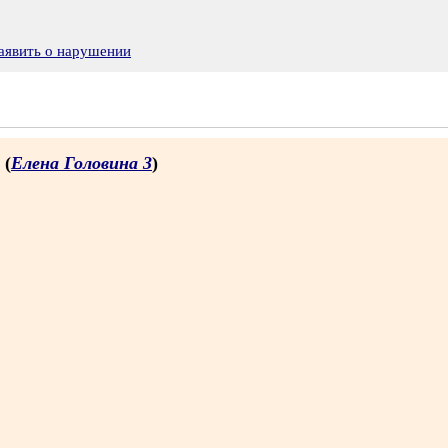
аявить о нарушении
 (
Елена Головина 3
)