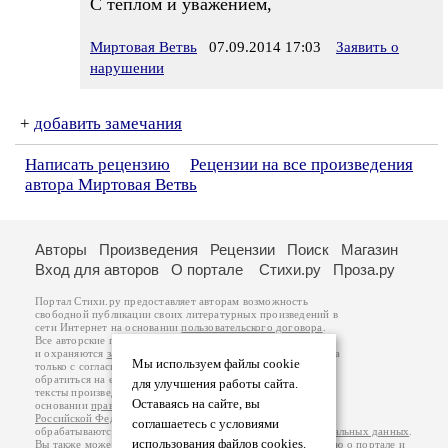
С теплом и уважением,
Миртовая Ветвь
07.09.2014 17:03
Заявить о
нарушении
+
добавить замечания
Написать рецензию
Рецензии на все произведения
автора Миртовая Ветвь
Авторы
Произведения
Рецензии
Поиск
Магазин
Вход для авторов
О портале
Стихи.ру
Проза.ру
Портал Стихи.ру предоставляет авторам возможность
свободной публикации своих литературных произведений в
сети Интернет на основании
пользовательского договора
.
Все авторские права на произведения принадлежат авторам
и охраняются
законом
. Перепечатка произведений возможна
Мы используем файлы cookie
только с согласия его автора, к которому вы можете
обратиться на его авторской странице. Ответственность за
для улучшения работы сайта.
тексты произведений авторы несут самостоятельно на
Оставаясь на сайте, вы
основании
правил публикации
и
законодательства
Российской Федерации
. Данные пользователей
соглашаетесь с условиями
обрабатываются на основании
Политики обработки персональных данных
.
использования файлов cookies.
Вы также можете посмотреть более подробную
информацию о портале
и