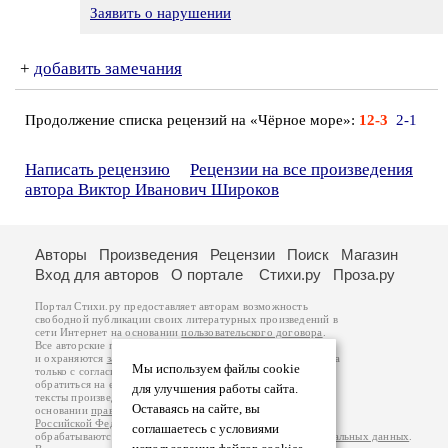
Заявить о нарушении
+
добавить замечания
Продолжение списка рецензий на «Чёрное море»:
12-3
2-1
Написать рецензию
Рецензии на все произведения
автора Виктор Иванович Широков
Авторы
Произведения
Рецензии
Поиск
Магазин
Вход для авторов
О портале
Стихи.ру
Проза.ру
Портал Стихи.ру предоставляет авторам возможность
свободной публикации своих литературных произведений в
сети Интернет на основании
пользовательского договора
.
Все авторские права на произведения принадлежат авторам
и охраняются
законом
. Перепечатка произведений возможна
Мы используем файлы cookie
только с согласия его автора, к которому вы можете
обратиться на его авторской странице. Ответственность за
для улучшения работы сайта.
тексты произведений авторы несут самостоятельно на
Оставаясь на сайте, вы
основании
правил публикации
и
законодательства
Российской Федерации
. Данные пользователей
соглашаетесь с условиями
обрабатываются на основании
Политики обработки персональных данных
.