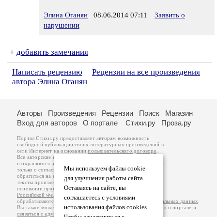
Элина Оганян
08.06.2014 07:11
Заявить о
нарушении
+
добавить замечания
Написать рецензию
Рецензии на все произведения
автора Элина Оганян
Авторы
Произведения
Рецензии
Поиск
Магазин
Вход для авторов
О портале
Стихи.ру
Проза.ру
Портал Стихи.ру предоставляет авторам возможность
свободной публикации своих литературных произведений в
сети Интернет на основании
пользовательского договора
.
Все авторские права на произведения принадлежат авторам
и охраняются
законом
. Перепечатка произведений возможна
Мы используем файлы cookie
только с согласия его автора, к которому вы можете
обратиться на его авторской странице. Ответственность за
для улучшения работы сайта.
тексты произведений авторы несут самостоятельно на
Оставаясь на сайте, вы
основании
правил публикации
и
законодательства
Российской Федерации
. Данные пользователей
соглашаетесь с условиями
обрабатываются на основании
Политики обработки персональных данных
.
использования файлов cookies.
Вы также можете посмотреть более подробную
информацию о портале
и
связаться с администрацией
.