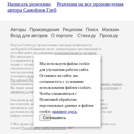
Написать рецензию
Рецензии на все произведения
автора Самойлов Глеб
Авторы
Произведения
Рецензии
Поиск
Магазин
Вход для авторов
О портале
Стихи.ру
Проза.ру
Портал Стихи.ру предоставляет авторам возможность
свободной публикации своих литературных произведений в
сети Интернет на основании
пользовательского договора
.
Все авторские права на произведения принадлежат авторам
и охраняются
законом
. Перепечатка произведений возможна
Мы используем файлы cookie
только с согласия его автора, к которому вы можете
обратиться на его авторской странице. Ответственность за
для улучшения работы сайта.
тексты произведений авторы несут самостоятельно на
Оставаясь на сайте, вы
основании
правил публикации
и
законодательства
Российской Федерации
. Данные пользователей
соглашаетесь с условиями
обрабатываются на основании
Политики обработки персональных данных
.
использования файлов cookies.
Вы также можете посмотреть более подробную
информацию о портале
и
связаться с администрацией
.
Чтобы ознакомиться с
Политикой обработки
Ежедневная аудитория портала Стихи.ру – порядка 200 тысяч
посетителей, которые в общей сумме просматривают более двух
персональных данных и файлов
миллионов страниц по данным счетчика посещаемости, который
cookie,
нажмите здесь
.
расположен справа от этого текста. В каждой графе указано по две
цифры: количество просмотров и количество посетителей.
Соглашаюсь
© Все права принадлежат авторам, 2000-2026. Портал работает под
эгидой
Российского союза писателей
.
18+