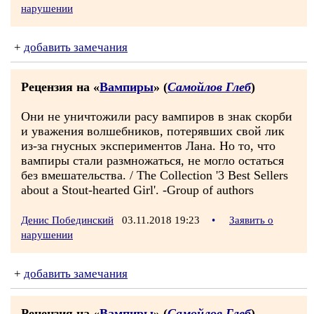
нарушении
+
добавить замечания
Рецензия на «
Вампиры
» (
Самойлов Глеб
)
Они не уничтожили расу вампиров в знак скорби
и уважения волшебников, потерявших свой лик
из-за гнусных экспериментов Лана. Но то, что
вампиры стали размножаться, не могло остаться
без вмешательства. / The Collection '3 Best Sellers
about a Stout-hearted Girl'. -Group of authors
Денис Побединский
03.11.2018 19:23
•
Заявить о
нарушении
+
добавить замечания
Рецензия на «
Вампиры
» (
Самойлов Глеб
)