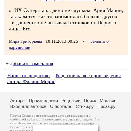
о, ИХ Суперстар. давно не слушала. Ария Марии,
так кажется. как то запомнилась больше других
..и давненько не читывала стишков от Первого
лица. Его
Мира Григорьева
10.11.2013 00:26
•
Заявить о
нарушении
+
добавить замечания
Написать рецензию
Рецензии на все произведения
автора Филипп Морис
Авторы
Произведения
Рецензии
Поиск
Магазин
Вход для авторов
О портале
Стихи.ру
Проза.ру
Портал Стихи.ру предоставляет авторам возможность
свободной публикации своих литературных произведений в
сети Интернет на основании
пользовательского договора
.
Все авторские права на произведения принадлежат авторам
и охраняются
законом
. Перепечатка произведений возможна