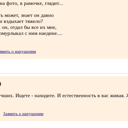
а фото, в рамочке, глядит...
ть может, знает он давно
 и вздыхает тяжело?
 он, отдал бы все их мне,
помурлыкал с ним наедине....
явить о нарушении
)
учших. Ищете - находите. И естественность в вас живая.
Заявить о нарушении