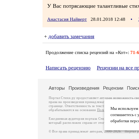
У Вас потрясающие талантливые стихи
Анастасия Найверт
28.01.2018 12:48
•
+
добавить замечания
Продолжение списка рецензий на «Кот»:
71-
Написать рецензию
Рецензии на все 
Авторы
Произведения
Рецензии
Поис
Портал Стихи.ру предоставляет авторам возможность св
права на произведения принадлежат авторам и охраняют
странице. Ответственность за тексты произведений авто
Мы используем ф
обрабатываются на основании
Политики обработки перс
соглашаетесь с 
Ежедневная аудитория портала Стихи.ру – порядка 200 
обработки перс
который расположен справа от этого текста. В каждой гр
© Все права принадлежат авторам, 2000-2026. Портал 