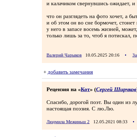
и калачиком свернувшись ожидает, и н
что он разглядеть на фото хочет, а бы
и об этом он во сне бормочет, стонет
у него в запасе восемь жизней, может,
только лишь за то, чтоб я потискал, 
Валерий Чарыков
10.05.2025 20:16
•
За
+
добавить замечания
Рецензия на «
Кот
» (
Сергей Ширчков
Спасибо, дорогой поэт. Вы один из л
настоящая поэзия. С лю.Лю.
Людмила Межиньш 2
12.05.2021 08:33
•