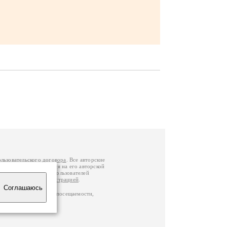
ользовательского договора
. Все авторские
у вы можете обратиться на его авторской
й Федерации
. Данные пользователей
е
и
связаться с администрацией
.
Соглашаюсь
ц по данным счетчика посещаемости,