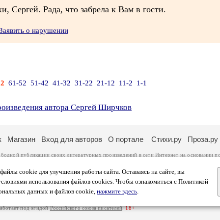
, Сергей. Рада, что забрела к Вам в гости.
Заявить о нарушении
62
61-52
51-42
41-32
31-22
21-12
11-2
1-1
произведения автора Сергей Ширчков
к
Магазин
Вход для авторов
О портале
Стихи.ру
Проза.ру
ободной публикации своих литературных произведений в сети Интернет на основании
п
ся
законом
. Перепечатка произведений возможна только с согласия его автора, к котором
ры несут самостоятельно на основании
правил публикации
и
законодательства Российско
айлы cookie для улучшения работы сайта. Оставаясь на сайте, вы
ональных данных
. Вы также можете посмотреть более подробную
информацию о портал
условиями использования файлов cookies. Чтобы ознакомиться с Политикой
тысяч посетителей, которые в общей сумме просматривают более двух миллионов страни
ональных данных и файлов cookie,
нажмите здесь
.
афе указано по две цифры: количество просмотров и количество посетителей.
работает под эгидой
Российского союза писателей
.
18+