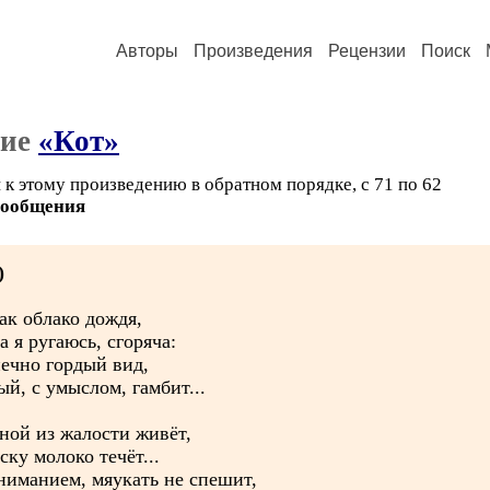
Авторы
Произведения
Рецензии
Поиск
ние
«Кот»
 к этому произведению в обратном порядке, с 71 по 62
сообщения
)
ак облако дождя,
а я ругаюсь, сгоряча:
печно гордый вид,
й, с умыслом, гамбит...
мной из жалости живёт,
ску молоко течёт...
ониманием, мяукать не спешит,