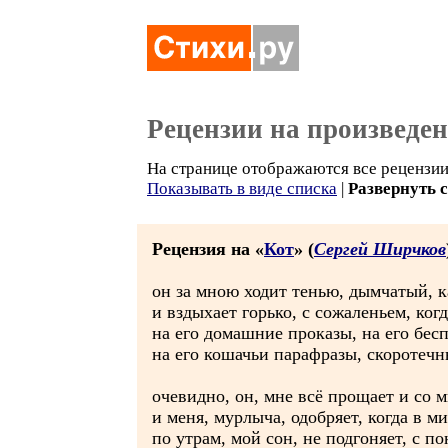
Рецензии на произведе
На странице отображаются все рецензии
Показывать в виде списка
|
Развернуть 
Рецензия на «
Кот
» (
Сергей Ширчков
он за мною ходит тенью, дымчатый, к
и вздыхает горько, с сожаленьем, когд
на его домашние проказы, на его бес
на его кошачьи парафразы, скоротечны
очевидно, он, мне всё прощает и со 
и меня, мурлыча, одобряет, когда в ми
по утрам, мой сон, не подгоняет, с п