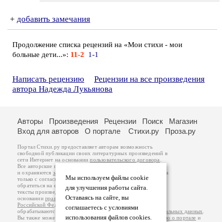
+
добавить замечания
Продолжение списка рецензий на «Мои стихи - мои
больные дети...»:
11-2
1-1
Написать рецензию
Рецензии на все произведения
автора Надежда Лукьянова
Авторы
Произведения
Рецензии
Поиск
Магазин
Вход для авторов
О портале
Стихи.ру
Проза.ру
Портал Стихи.ру предоставляет авторам возможность
свободной публикации своих литературных произведений в
сети Интернет на основании
пользовательского договора
.
Все авторские права на произведения принадлежат авторам
и охраняются
законом
. Перепечатка произведений возможна
Мы используем файлы cookie
только с согласия его автора, к которому вы можете
обратиться на его авторской странице. Ответственность за
для улучшения работы сайта.
тексты произведений авторы несут самостоятельно на
Оставаясь на сайте, вы
основании
правил публикации
и
законодательства
Российской Федерации
. Данные пользователей
соглашаетесь с условиями
обрабатываются на основании
Политики обработки персональных данных
.
использования файлов cookies.
Вы также можете посмотреть более подробную
информацию о портале
и