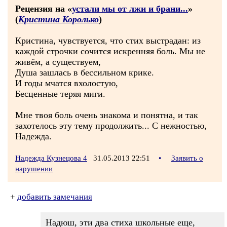
Рецензия на «
устали мы от лжи и брани...
»
(
Кристина Королько
)
Кристина, чувствуется, что стих выстрадан: из
каждой строчки сочится искренняя боль. Мы не
живём, а существуем,
Душа зашлась в бессильном крике.
И годы мчатся вхолостую,
Бесценные теряя миги.
Мне твоя боль очень знакома и понятна, и так
захотелось эту тему продолжить... С нежностью,
Надежда.
Надежда Кузнецова 4
31.05.2013 22:51
•
Заявить о
нарушении
+
добавить замечания
Надюш, эти два стиха школьные еще,