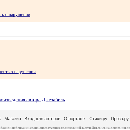
ить о нарушении
явить о нарушении
роизведения автора Джезабель
к
Магазин
Вход для авторов
О портале
Стихи.ру
Проза.ру
ободной публикации своих литературных произведений в сети Интернет на основании
п