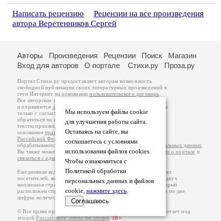
Написать рецензию
Рецензии на все произведения
автора Веретенников Сергей
Авторы
Произведения
Рецензии
Поиск
Магазин
Вход для авторов
О портале
Стихи.ру
Проза.ру
Портал Стихи.ру предоставляет авторам возможность
свободной публикации своих литературных произведений в
сети Интернет на основании
пользовательского договора
.
Все авторские права на произведения принадлежат авторам
и охраняются
законом
. Перепечатка произведений возможна
Мы используем файлы cookie
только с согласия его автора, к которому вы можете
обратиться на его авторской странице. Ответственность за
для улучшения работы сайта.
тексты произведений авторы несут самостоятельно на
Оставаясь на сайте, вы
основании
правил публикации
и
законодательства
Российской Федерации
. Данные пользователей
соглашаетесь с условиями
обрабатываются на основании
Политики обработки персональных данных
.
использования файлов cookies.
Вы также можете посмотреть более подробную
информацию о портале
и
связаться с администрацией
.
Чтобы ознакомиться с
Политикой обработки
Ежедневная аудитория портала Стихи.ру – порядка 200 тысяч
посетителей, которые в общей сумме просматривают более двух
персональных данных и файлов
миллионов страниц по данным счетчика посещаемости, который
cookie,
нажмите здесь
.
расположен справа от этого текста. В каждой графе указано по две
цифры: количество просмотров и количество посетителей.
Соглашаюсь
© Все права принадлежат авторам, 2000-2026. Портал работает под
эгидой
Российского союза писателей
.
18+