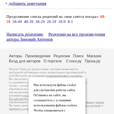
+
добавить замечания
Продолжение списка рецензий на «мне снятся поезда»:
68-
59
58-49
48-39
38-29
28-19
18-9
8-1
Написать рецензию
Рецензии на все произведения
автора Зиновий Антонов
Авторы
Произведения
Рецензии
Поиск
Магазин
Вход для авторов
О портале
Стихи.ру
Проза.ру
Портал Стихи.ру предоставляет авторам возможность
свободной публикации своих литературных произведений в
сети Интернет на основании
пользовательского договора
.
Все авторские права на произведения принадлежат авторам
и охраняются
законом
. Перепечатка произведений возможна
Мы используем файлы cookie
только с согласия его автора, к которому вы можете
обратиться на его авторской странице. Ответственность за
для улучшения работы сайта.
тексты произведений авторы несут самостоятельно на
Оставаясь на сайте, вы
основании
правил публикации
и
законодательства
Российской Федерации
. Данные пользователей
соглашаетесь с условиями
обрабатываются на основании
Политики обработки персональных данных
.
использования файлов cookies.
Вы также можете посмотреть более подробную
информацию о портале
и
связаться с администрацией
.
Чтобы ознакомиться с