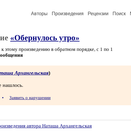
Авторы
Произведения
Рецензии
Поиск
ние
«Обернулось утро»
к этому произведению в обратном порядке, с 1 по 1
сообщения
таша Архангельская
)
е нашлось.
7
•
Заявить о нарушении
произведения автора Наташа Архангельская