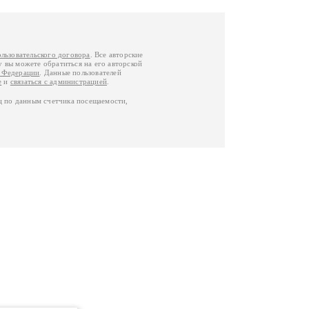
ользовательского договора
. Все авторские
у вы можете обратиться на его авторской
й Федерации
. Данные пользователей
е
и
связаться с администрацией
.
ц по данным счетчика посещаемости,