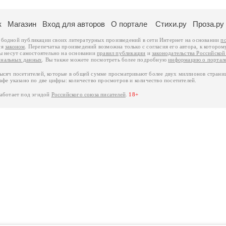
к
Магазин
Вход для авторов
О портале
Стихи.ру
Проза.ру
ободной публикации своих литературных произведений в сети Интернет на основании
п
ся
законом
. Перепечатка произведений возможна только с согласия его автора, к котором
ры несут самостоятельно на основании
правил публикации
и
законодательства Российско
ональных данных
. Вы также можете посмотреть более подробную
информацию о портал
тысяч посетителей, которые в общей сумме просматривают более двух миллионов страни
афе указано по две цифры: количество просмотров и количество посетителей.
работает под эгидой
Российского союза писателей
.
18+