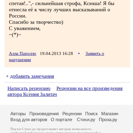
спетая!..",- сильнейшая строфа, Ксюша! Я бы
отнесла её к числу лучших высказываний о
России.
Спасибо за творчество)
С уважением,
~(*)~
Алла Паролло
19.04.2013 16:28
•
Заявить о
нарушении
+
добавить замечания
Написать рецензию
Рецензии на все произведения
автора Ксения Залитач
Авторы
Произведения
Рецензии
Поиск
Магазин
Вход для авторов
О портале
Стихи.ру
Проза.ру
Портал Стихи.ру предоставляет авторам возможность
свободной публикации своих литературных произведений в