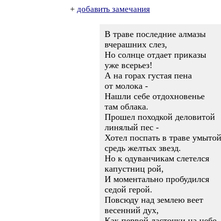
+
добавить замечания
В траве последние алмазы
вчерашних слез,
Но солнце отдает приказы
уже всерьез!
А на горах густая пена
от молока -
Нашли себе отдохновенье
там облака.
Прошел походкой деловитой
линялый пес -
Хотел поспать в траве умыто
средь желтых звезд.
Но к одуванчикам слетелся
капустниц рой,
И моментально пробудился
седой герой.
Повсюду над землею веет
весенний дух,
Как первой ласточки на небе