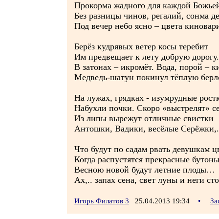
Прокорма жадного для каждой Божьей
Без разницы чинов, регалий, сонма де
Под вечер небо ясно – цвета кинова
Берёз кудрявых ветер косы теребит
Им предвещает к лету добрую дорогу.
В затонах – икромёт. Вода, порой – к
Медведь-шатун покинул тёплую бер
На лужах, грядках - изумрудные рост
Набухли почки. Скоро «выстрелят» с
Из липы вырежут отличные свистки
Антошки, Вадики, весёлые Серёжки,.
Что будут по садам рвать девушкам ц
Когда распустятся прекрасные бутоны
Весною новой будут летние плоды…
Ах,.. запах сена, свет луны и неги с
Игорь Филатов 3
25.04.2013 19:34
•
За