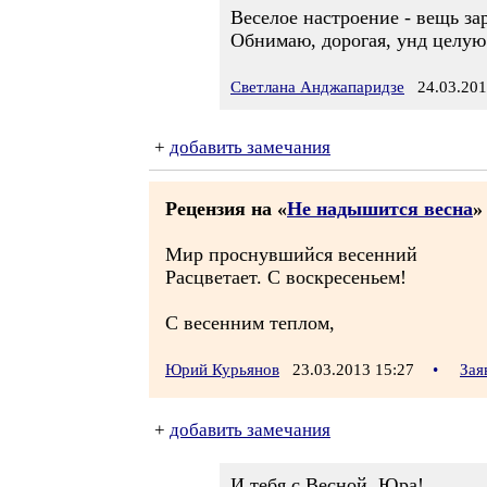
Веселое настроение - вещь за
Обнимаю, дорогая, унд целую 
Светлана Анджапаридзе
24.03.201
+
добавить замечания
Рецензия на «
Не надышится весна
»
Мир проснувшийся весенний
Расцветает. С воскресеньем!
С весенним теплом,
Юрий Курьянов
23.03.2013 15:27
•
Зая
+
добавить замечания
И тебя с Весной, Юра!