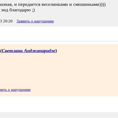
разная, и передается веселинками и смешинками))))
энд благодарю ;)
3 20:20
Заявить о нарушении
 (
Светлана Анджапаридзе
)
вить о нарушении