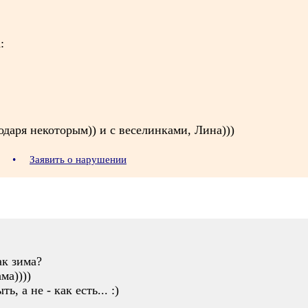
:
одаря некоторым)) и с веселинками, Лина)))
53
•
Заявить о нарушении
ак зима?
ма))))
, а не - как есть... :)