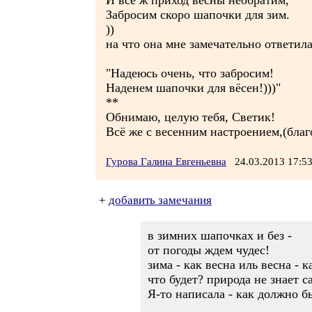
И всё ж приход весны необратим,
Забросим скоро шапочки для зим.
))
на что она мне замечательно ответила
"Надеюсь очень, что забросим!
Наденем шапочки для вёсен!)))"
**
Обнимаю, целую тебя, Светик!
Всё же с весенним настроением,(благ
Гурова Галина Евгеньевна
24.03.2013 17:
+
добавить замечания
в зимних шапочках и без -
от погоды ждем чудес!
зима - как весна иль весна - к
что будет? природа не знает са
Я-то написала - как должно быть