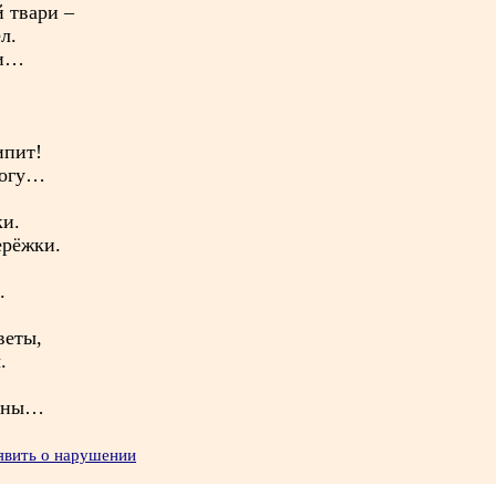
 твари –
л.
ри…
ипит!
логу…
ки.
ерёжки.
.
веты,
.
тоны…
явить о нарушении