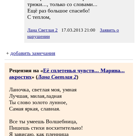
трюки..., только со словами...
Ещё раз большое спасибо!
С теплом,
Лана Светлая 2
17.03.2013 21:00
Заявить о
нарушении
+
добавить замечания
Рецензия на «
Её сплетенья чувств... Марина...
акростих
» (
Лана Светлая 2
)
Ланочка, светлая моя, умная
Лучшая, милая,ладная
Ты слово золото лунное,
Самая яркая, славная.
Все ты умеешь Волшебница,
Пишешь стихи восхитительно!
Я зависаю, как пленница