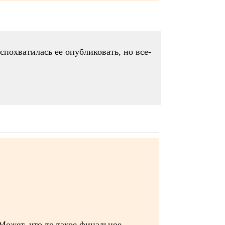
вспохватилась ее опубликовать, но все-
 Может, что-то такое финальное