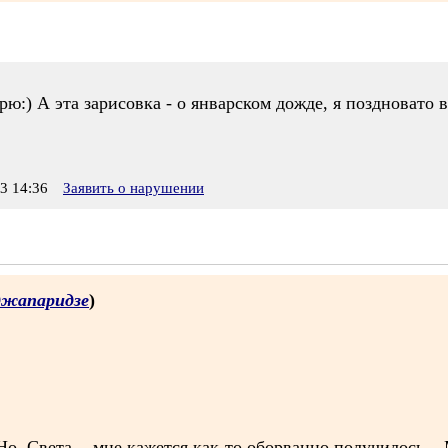
рю:) А эта зарисовка - о январском дожде, я поздновато 
3 14:36
Заявить о нарушении
джапаридзе
)
о, Света, - мне кажется как-то оборванно получилось...