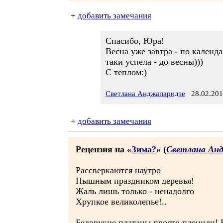
+
добавить замечания
Спасибо, Юра!
Весна уже завтра - по календа
таки успела - до весны)))
С теплом:)
Светлана Анджапаридзе
28.02.201
+
добавить замечания
Рецензия на «
Зима?
» (
Светлана Ан
Рассверкаются наутро
Пышным праздником деревья!
Жаль лишь только - ненадолго
Хрупкое великолепье!..
Белорукие платаны просто пленили! Н