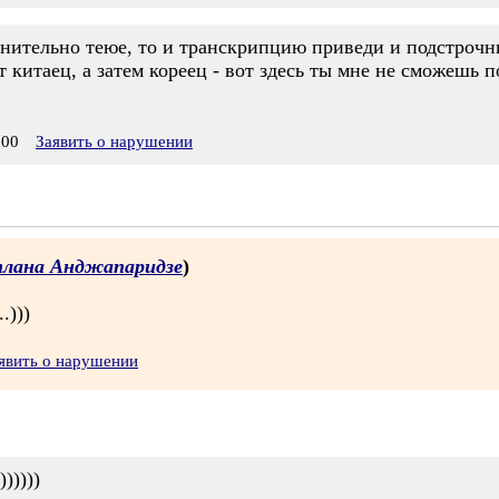
енительно теюе, то и транскрипцию приведи и подстрочн
итаец, а затем кореец - вот здесь ты мне не сможешь по
:00
Заявить о нарушении
лана Анджапаридзе
)
.)))
явить о нарушении
)))))