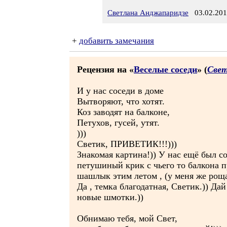
Светлана Анджапаридзе
03.02.201
+
добавить замечания
Рецензия на «
Веселые соседи
» (
Свет
И у нас соседи в доме
Вытворяют, что хотят.
Коз заводят на балконе,
Петухов, гусей, утят.
)))
Светик, ПРИВЕТИК!!!)))
Знакомая картина!)) У нас ещё был со
петушиный крик с чьего то балкона 
шашлык этим летом , (у меня же роща
Да , темка благодатная, Светик.)) Да
новые шмотки.))
Обнимаю тебя, мой Свет,