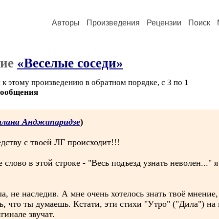
Авторы
Произведения
Рецензии
Поиск
ние
«Веселые соседи»
к этому произведению в обратном порядке, с 3 по 1
сообщения
лана Анджапаридзе
)
едству с твоей ЛГ происходит!!!
е слово в этой строке - "Весь подъезд узнать неволен..."
ла, не наследив. А мне очень хотелось знать твоё мнени
 что ты думаешь. Кстати, эти стихи "Утро" ("Дила") на 
гинале звучат.