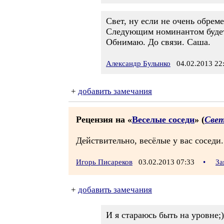
Свет, ну если не очень обрем
Следующим номинантом будет к
Обнимаю. До связи. Саша.
Александр Булынко
04.02.2013 22
+
добавить замечания
Рецензия на «
Веселые соседи
» (
Свет
Действительно, весёлые у вас соседи..
Игорь Писареков
03.02.2013 07:33
•
За
+
добавить замечания
И я стараюсь быть на уровне;))