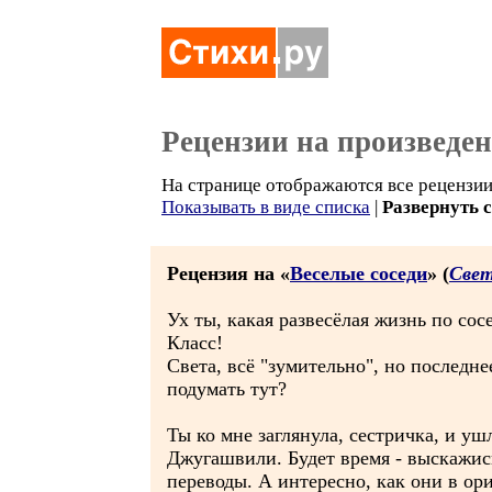
Рецензии на произведе
На странице отображаются все рецензии 
Показывать в виде списка
|
Развернуть 
Рецензия на «
Веселые соседи
» (
Свет
Ух ты, какая развесёлая жизнь по сос
Класс!
Света, всё "зумительно", но последне
подумать тут?
Ты ко мне заглянула, сестричка, и уш
Джугашвили. Будет время - выскажись,
переводы. А интересно, как они в ори