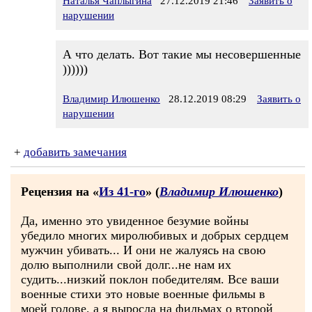
Наталья Чаплыгина
27.12.2019 21:46
Заявить о
нарушении
А что делать. Вот такие мы несовершенные
))))))
Владимир Илюшенко
28.12.2019 08:29
Заявить о
нарушении
+
добавить замечания
Рецензия на «
Из 41-го
» (
Владимир Илюшенко
)
Да, именно это увиденное безумие войны
убедило многих миролюбивых и добрых сердцем
мужчин убивать... И они не жалуясь на свою
долю выполнили свой долг...не нам их
судить...низкий поклон победителям. Все ваши
военные стихи это новые военные фильмы в
моей голове, а я выросла на фильмах о второй