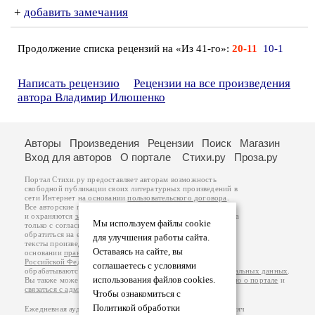
+
добавить замечания
Продолжение списка рецензий на «Из 41-го»:
20-11
10-1
Написать рецензию
Рецензии на все произведения
автора Владимир Илюшенко
Авторы
Произведения
Рецензии
Поиск
Магазин
Вход для авторов
О портале
Стихи.ру
Проза.ру
Портал Стихи.ру предоставляет авторам возможность
свободной публикации своих литературных произведений в
сети Интернет на основании
пользовательского договора
.
Все авторские права на произведения принадлежат авторам
и охраняются
законом
. Перепечатка произведений возможна
Мы используем файлы cookie
только с согласия его автора, к которому вы можете
обратиться на его авторской странице. Ответственность за
для улучшения работы сайта.
тексты произведений авторы несут самостоятельно на
Оставаясь на сайте, вы
основании
правил публикации
и
законодательства
Российской Федерации
. Данные пользователей
соглашаетесь с условиями
обрабатываются на основании
Политики обработки персональных данных
.
использования файлов cookies.
Вы также можете посмотреть более подробную
информацию о портале
и
связаться с администрацией
.
Чтобы ознакомиться с
Политикой обработки
Ежедневная аудитория портала Стихи.ру – порядка 200 тысяч