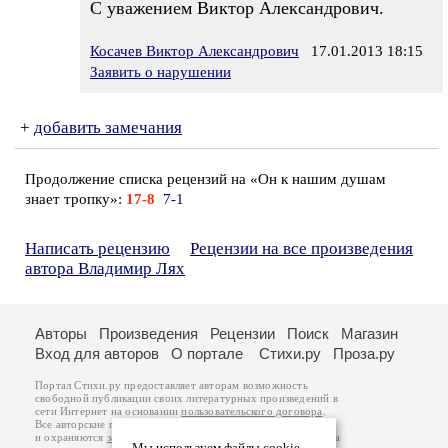
С уважением Виктор Александрович.
Косачев Виктор Александрович
17.01.2013 18:15
Заявить о нарушении
+
добавить замечания
Продолжение списка рецензий на «Он к нашим душам
знает тропку»:
17-8
7-1
Написать рецензию
Рецензии на все произведения
автора Владимир Лях
Авторы
Произведения
Рецензии
Поиск
Магазин
Вход для авторов
О портале
Стихи.ру
Проза.ру
Портал Стихи.ру предоставляет авторам возможность
свободной публикации своих литературных произведений в
сети Интернет на основании
пользовательского договора
.
Все авторские права на произведения принадлежат авторам
и охраняются
законом
. Перепечатка произведений возможна