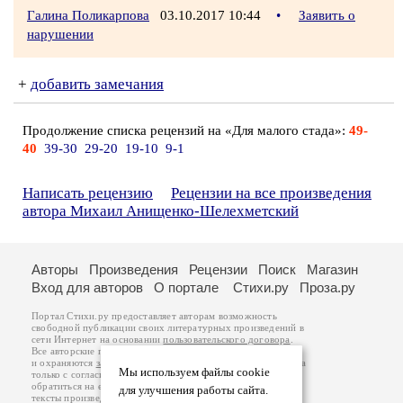
Галина Поликарпова
03.10.2017 10:44
•
Заявить о
нарушении
+
добавить замечания
Продолжение списка рецензий на «Для малого стада»:
49-
40
39-30
29-20
19-10
9-1
Написать рецензию
Рецензии на все произведения
автора Михаил Анищенко-Шелехметский
Авторы
Произведения
Рецензии
Поиск
Магазин
Вход для авторов
О портале
Стихи.ру
Проза.ру
Портал Стихи.ру предоставляет авторам возможность
свободной публикации своих литературных произведений в
сети Интернет на основании
пользовательского договора
.
Все авторские права на произведения принадлежат авторам
и охраняются
законом
. Перепечатка произведений возможна
Мы используем файлы cookie
только с согласия его автора, к которому вы можете
обратиться на его авторской странице. Ответственность за
для улучшения работы сайта.
тексты произведений авторы несут самостоятельно на