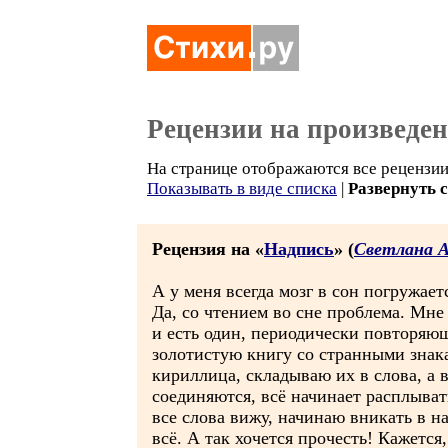
Рецензии на произведе
На странице отображаются все рецензии 
Показывать в виде списка
|
Развернуть 
Рецензия на «
Надпись
» (
Светлана 
А у меня всегда мозг в сон погружаетс
Да, со чтением во сне проблема. Мне
и есть один, периодически повторяю
золотистую книгу со странными знак
кириллица, складываю их в слова, а 
соединяются, всё начинает расплыват
все слова вижу, начинаю вникать в н
всё. А так хочется прочесть! Кажется