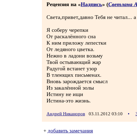
Рецензия на «
Надпись
» (
Светлана 
Света,привет,давно Тебя не читал.
Я соберу черепки
От раскалённого сна
К ним приложу лепестки
От ледяного цветка.
Нежно в ладони возьму
Твой остывающий жар
Радугой встанет узор
В тлеющих письменах.
Вновь зарождается смысл
Из закалённой золы
Истину не ищи
Истина-это жизнь.
Андрей Никаноров
03.11.2012 03:10
•
+
добавить замечания