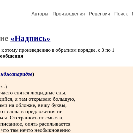
Авторы
Произведения
Рецензии
Поиск
ние
«Надпись»
к этому произведению в обратном порядке, с 3 по 1
сообщения
Анджапаридзе
)
я.)
 часто снятся люцидные сны,
щийся, я там открываю большую,
ами на обложке, вижу буквы,
вот слова в предложения не
ься. Отстранюсь от смысла,
аписанное, опять расплывается
, что там нечто необыкновенно