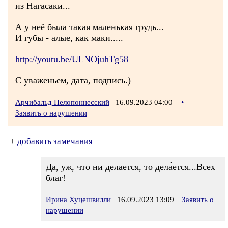
из Нагасаки...
А у неё была такая маленькая грудь...
И губы - алые, как маки.....
http://youtu.be/ULNOjuhTg58
С уваженьем, дата, подпись.)
Арчибальд Пелопоннесский
16.09.2023 04:00
•
Заявить о нарушении
+
добавить замечания
Да, уж, что ни делается, то дела́ется...Всех
благ!
Ирина Хуцешвилли
16.09.2023 13:09
Заявить о
нарушении