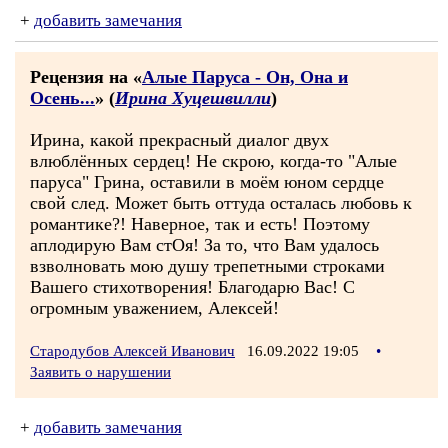
+
добавить замечания
Рецензия на «
Алые Паруса - Он, Она и
Осень...
» (
Ирина Хуцешвилли
)
Ирина, какой прекрасный диалог двух
влюблённых сердец! Не скрою, когда-то "Алые
паруса" Грина, оставили в моём юном сердце
свой след. Может быть оттуда осталась любовь к
романтике?! Наверное, так и есть! Поэтому
аплодирую Вам стОя! За то, что Вам удалось
взволновать мою душу трепетными строками
Вашего стихотворения! Благодарю Вас! С
огромным уважением, Алексей!
Стародубов Алексей Иванович
16.09.2022 19:05
•
Заявить о нарушении
+
добавить замечания