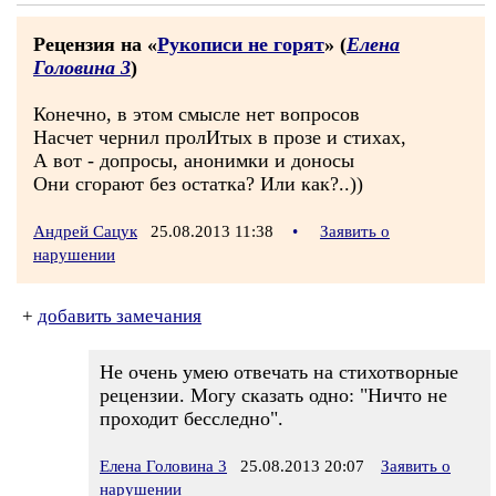
Рецензия на «
Рукописи не горят
» (
Елена
Головина 3
)
Конечно, в этом смысле нет вопросов
Насчет чернил пролИтых в прозе и стихах,
А вот - допросы, анонимки и доносы
Они сгорают без остатка? Или как?..))
Андрей Сацук
25.08.2013 11:38
•
Заявить о
нарушении
+
добавить замечания
Не очень умею отвечать на стихотворные
рецензии. Могу сказать одно: "Ничто не
проходит бесследно".
Елена Головина 3
25.08.2013 20:07
Заявить о
нарушении