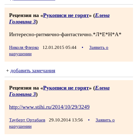
Рецензия на «
Рукописи не горят
» (
Елена
Головина 3
)
Интересно-ритмично-фантастично.*Л*Е*Н*А*
Николя Флерко
12.01.2015 05:44
•
Заявить о
нарушении
+
добавить замечания
Рецензия на «
Рукописи не горят
» (
Елена
Головина 3
)
http://www.stihi.ru/2014/10/29/3249
Тауберт Ортабаев
29.10.2014 13:56
•
Заявить о
нарушении