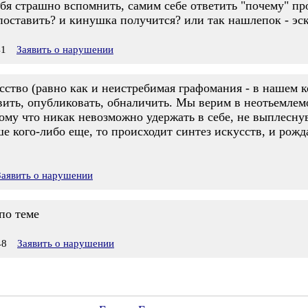
ебя страшно вспомнить, самим себе ответить "почему" пр
оставить? и кинушка получится? или так нашлепок - эскиз,
41
Заявить о нарушении
ство (равно как и неистребимая графомания - в нашем к
ить, опубликовать, обналичить. Мы верим в неотьемлемо
ому что никак невозможно удержать в себе, не выплеснув 
ше кого-либо еще, то происходит синтез искусств, и рожд
Заявить о нарушении
 по теме
48
Заявить о нарушении