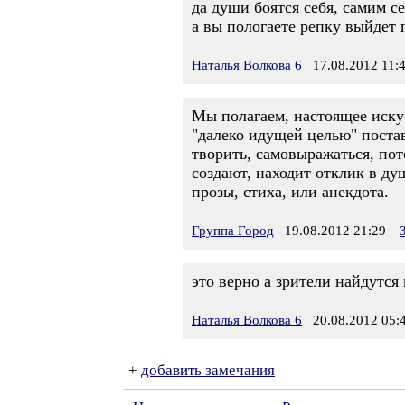
да души боятся себя, самим с
а вы пологаете репку выйдет п
Наталья Волкова 6
17.08.2012 11:
Мы полагаем, настоящее искус
"далеко идущей целью" постав
творить, самовыражаться, пот
создают, находит отклик в ду
прозы, стиха, или анекдота.
Группа Город
19.08.2012 21:29
это верно а зрители найдутся
Наталья Волкова 6
20.08.2012 05:
+
добавить замечания