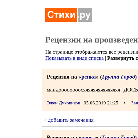
Рецензии на произведе
На странице отображаются все рецензии 
Показывать в виде списка
|
Развернуть 
Рецензия на «
репка
» (
Группа Город
)
мандоооооооосяяяяяяяяяяяяяяя! ДОСЬ
Эжен Духовиков
05.06.2019 21:25
•
За
+
добавить замечания
Рецензия на «
репка
» (
Группа Город
)