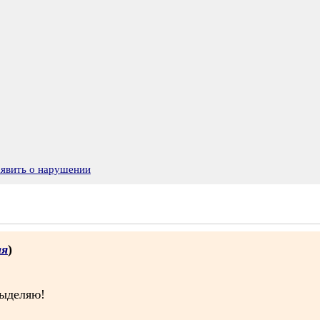
аявить о нарушении
ая
)
выделяю!