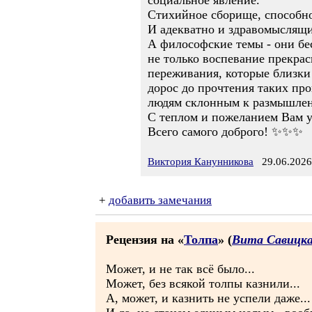
социальное явление.
Стихийное сборище, способно
И адекватно и здравомыслящи
А философские темы - они бес
не только воспевание прекрас
переживания, которые близки 
дорос до прочтения таких пр
людям склонным к размышлен
С теплом и пожеланием Вам у
Всего самого доброго! ✨✨✨
Виктория Канунникова
29.06.2026
+
добавить замечания
Рецензия на «
Толпа
» (
Вита Савицк
Может, и не так всё было...
Может, без всякой толпы казнили...
А, может, и казнить не успели даже...