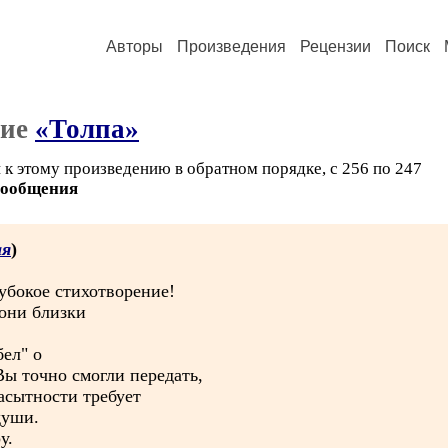
Авторы
Произведения
Рецензии
Поиск
ние
«Толпа»
 к этому произведению в обратном порядке, с 256 по 247
сообщения
ая
)
лубокое стихотворение!
 они близки
бел" о
Вы точно смогли передать,
асытности требует
души.
у.