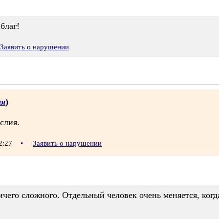
благ!
Заявить о нарушении
ая
)
слия.
12:27
•
Заявить о нарушении
чего сложного. Отдельный человек очень меняется, когд