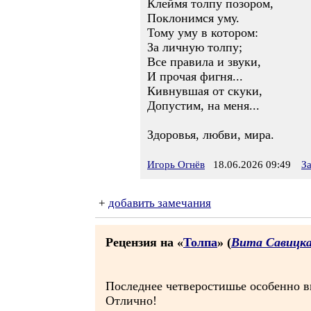
Клеймя толпу позором,
Поклонимся уму.
Тому уму в котором:
За личную толпу;
Все правила и звуки,
И прочая фигня...
Кивнувшая от скуки,
Допустим, на меня...
Здоровья, любви, мира.
Игорь Огнёв
18.06.2026 09:49
З
+
добавить замечания
Рецензия на «
Толпа
» (
Вита Савицк
Последнее четверостишье особенно 
Отлично!