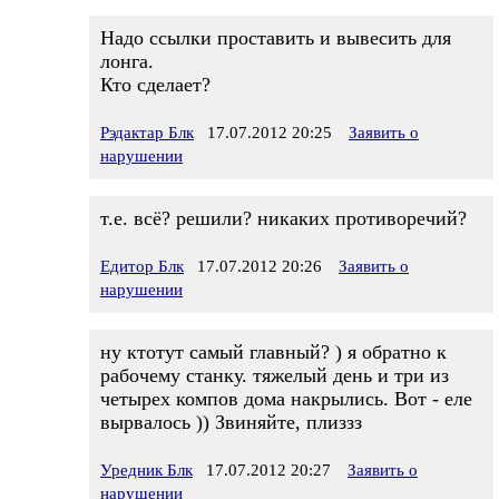
Надо ссылки проставить и вывесить для
лонга.
Кто сделает?
Рэдактар Блк
17.07.2012 20:25
Заявить о
нарушении
т.е. всё? решили? никаких противоречий?
Едитор Блк
17.07.2012 20:26
Заявить о
нарушении
ну ктотут самый главный? ) я обратно к
рабочему станку. тяжелый день и три из
четырех компов дома накрылись. Вот - еле
вырвалось )) Звиняйте, плиззз
Уредник Блк
17.07.2012 20:27
Заявить о
нарушении