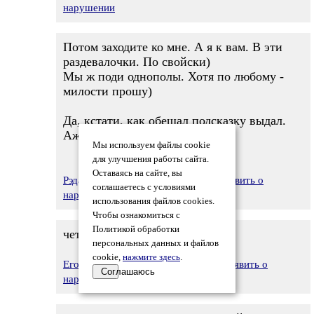
нарушении
Потом заходите ко мне. А я к вам. В эти
раздевалочки. По свойски)
Мы ж поди однополы. Хотя по любому -
милости прошу)
Да, кстати, как обещал подсказку выдал.
Аж, четыре.
Мы используем файлы cookie
для улучшения работы сайта.
Оставаясь на сайте, вы
Рэдактар Блк
17.07.2012 20:48
Заявить о
соглашаетесь с условиями
нарушении
использования файлов cookies.
Чтобы ознакомиться с
Политикой обработки
четыре - мало, давай - девять
персональных данных и файлов
cookie,
нажмите здесь
.
Егор Мирный
17.07.2012 21:05
Заявить о
Соглашаюсь
нарушении