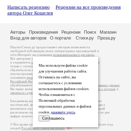
Написать рецензию
Рецензии на все произведения
автора Олег Кошелев
Авторы
Произведения
Рецензии
Поиск
Магазин
Вход для авторов
О портале
Стихи.ру
Проза.ру
Портал Стихи.ру предоставляет авторам возможность
свободной публикации своих литературных произведений в
сети Интернет на основании
пользовательского договора
.
Все авторские права на произведения принадлежат авторам
и охраняются
законом
. Перепечатка произведений возможна
Мы используем файлы cookie
только с согласия его автора, к которому вы можете
обратиться на его авторской странице. Ответственность за
для улучшения работы сайта.
тексты произведений авторы несут самостоятельно на
Оставаясь на сайте, вы
основании
правил публикации
и
законодательства
Российской Федерации
. Данные пользователей
соглашаетесь с условиями
обрабатываются на основании
Политики обработки персональных данных
.
использования файлов cookies.
Вы также можете посмотреть более подробную
информацию о портале
и
связаться с администрацией
.
Чтобы ознакомиться с
Политикой обработки
Ежедневная аудитория портала Стихи.ру – порядка 200 тысяч
посетителей, которые в общей сумме просматривают более двух
персональных данных и файлов
миллионов страниц по данным счетчика посещаемости, который
cookie,
нажмите здесь
.
расположен справа от этого текста. В каждой графе указано по две
цифры: количество просмотров и количество посетителей.
Соглашаюсь
© Все права принадлежат авторам, 2000-2026. Портал работает под
эгидой
Российского союза писателей
.
18+