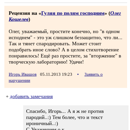
Рецензия на «
Гуляя по полям господним
» (
Олег
Кошелев
)
Олег, уважаемый, простите конечно, но "в одном
исподнем" - это уж слишком беззащитно, что ли...
Так и тянет спародировать. Может стоит
подобрать иное слово? А в целом стихотворение
понравилось! Ещё раз простите, за "вторжение" в
творческую лабораторию! Удачи!
Игорь Ивашов
05.11.2013 19:23
•
Заявить о
нарушении
+
добавить замечания
Спасибо, Игорь... А я ж не против
пародий..:) Тем более, что и текст
ироничный..:)
С Уважением о.к.