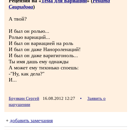
Рецензия на «
Тема для вариаций
» (
Рената
Свиридова
)
А твой?
И был он ролью...
Ролью вариаций...
И был он вариацией на роль
И был он даже Нанороленаций!
И был он даже варигигоноль...
Ты имя дашь ему однажды
А может ему тихонько споешь:
-"Ну, как дела?"
И...
Бруякин Сергей
16.08.2012 12:27
•
Заявить о
нарушении
+
добавить замечания