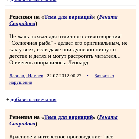
Рецензия на «
Тема для вариаций
» (
Рената
Свиридова
)
Не жаль похвал для отличного стихотворения!
"Солнечная рыба" - делает его оригинальным, не
как у всех, если даже они душевно пишут о
детстве и детях и могут растрогать читателя...
Оччччень понравилось. Леонард
Леонард Исмаев
22.07.2012 00:27
•
Заявить о
нарушении
+
добавить замечания
Рецензия на «
Тема для вариаций
» (
Рената
Свиридова
)
Красивое и интересное произведение: "всё