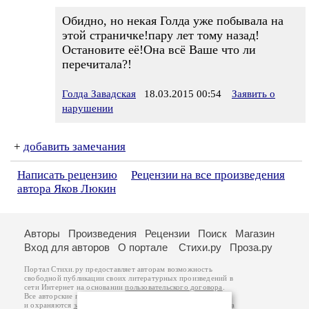
Обидно, но некая Голда уже побывала на
этой страничке!пару лет тому назад!
Остановите её!Она всё Ваше что ли
перечитала?!
Голда Завадская
18.03.2015 00:54
Заявить о
нарушении
+
добавить замечания
Написать рецензию
Рецензии на все произведения
автора Яков Люкин
Авторы
Произведения
Рецензии
Поиск
Магазин
Вход для авторов
О портале
Стихи.ру
Проза.ру
Портал Стихи.ру предоставляет авторам возможность
свободной публикации своих литературных произведений в
сети Интернет на основании
пользовательского договора
.
Все авторские права на произведения принадлежат авторам
и охраняются
законом
. Перепечатка произведений возможна