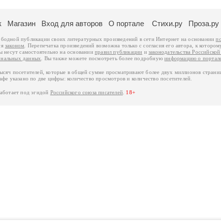
к
Магазин
Вход для авторов
О портале
Стихи.ру
Проза.ру
ободной публикации своих литературных произведений в сети Интернет на основании
п
ся
законом
. Перепечатка произведений возможна только с согласия его автора, к котором
ры несут самостоятельно на основании
правил публикации
и
законодательства Российско
ональных данных
. Вы также можете посмотреть более подробную
информацию о портал
тысяч посетителей, которые в общей сумме просматривают более двух миллионов страни
афе указано по две цифры: количество просмотров и количество посетителей.
работает под эгидой
Российского союза писателей
.
18+