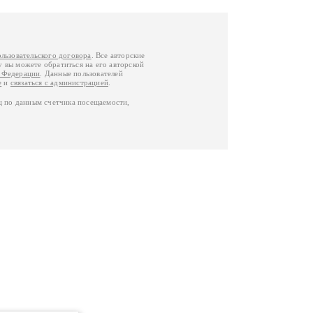
ользовательского договора
. Все авторские
у вы можете обратиться на его авторской
й Федерации
. Данные пользователей
е
и
связаться с администрацией
.
ц по данным счетчика посещаемости,