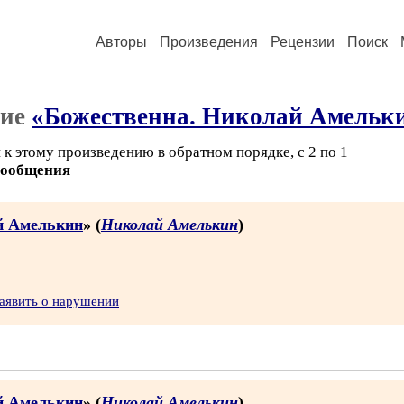
Авторы
Произведения
Рецензии
Поиск
ние
«Божественна. Николай Амельк
к этому произведению в обратном порядке, с 2 по 1
сообщения
й Амелькин
» (
Николай Амелькин
)
аявить о нарушении
й Амелькин
» (
Николай Амелькин
)