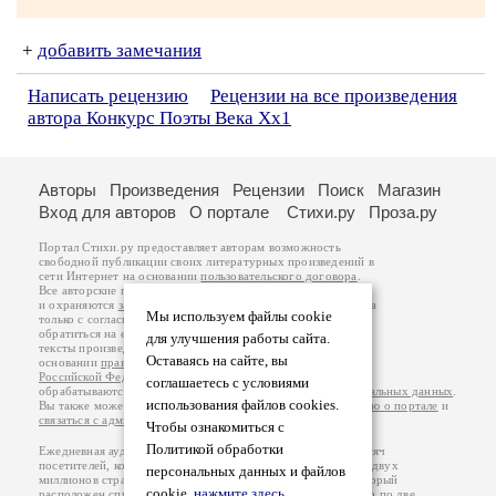
+
добавить замечания
Написать рецензию
Рецензии на все произведения
автора Конкурс Поэты Века Хх1
Авторы
Произведения
Рецензии
Поиск
Магазин
Вход для авторов
О портале
Стихи.ру
Проза.ру
Портал Стихи.ру предоставляет авторам возможность
свободной публикации своих литературных произведений в
сети Интернет на основании
пользовательского договора
.
Все авторские права на произведения принадлежат авторам
и охраняются
законом
. Перепечатка произведений возможна
Мы используем файлы cookie
только с согласия его автора, к которому вы можете
обратиться на его авторской странице. Ответственность за
для улучшения работы сайта.
тексты произведений авторы несут самостоятельно на
Оставаясь на сайте, вы
основании
правил публикации
и
законодательства
Российской Федерации
. Данные пользователей
соглашаетесь с условиями
обрабатываются на основании
Политики обработки персональных данных
.
использования файлов cookies.
Вы также можете посмотреть более подробную
информацию о портале
и
связаться с администрацией
.
Чтобы ознакомиться с
Политикой обработки
Ежедневная аудитория портала Стихи.ру – порядка 200 тысяч
посетителей, которые в общей сумме просматривают более двух
персональных данных и файлов
миллионов страниц по данным счетчика посещаемости, который
cookie,
нажмите здесь
.
расположен справа от этого текста. В каждой графе указано по две