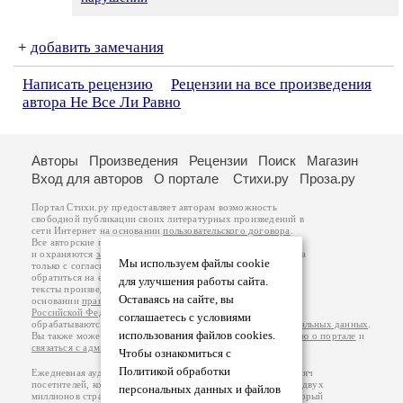
+
добавить замечания
Написать рецензию
Рецензии на все произведения
автора Не Все Ли Равно
Авторы
Произведения
Рецензии
Поиск
Магазин
Вход для авторов
О портале
Стихи.ру
Проза.ру
Портал Стихи.ру предоставляет авторам возможность
свободной публикации своих литературных произведений в
сети Интернет на основании
пользовательского договора
.
Все авторские права на произведения принадлежат авторам
и охраняются
законом
. Перепечатка произведений возможна
Мы используем файлы cookie
только с согласия его автора, к которому вы можете
обратиться на его авторской странице. Ответственность за
для улучшения работы сайта.
тексты произведений авторы несут самостоятельно на
Оставаясь на сайте, вы
основании
правил публикации
и
законодательства
Российской Федерации
. Данные пользователей
соглашаетесь с условиями
обрабатываются на основании
Политики обработки персональных данных
.
использования файлов cookies.
Вы также можете посмотреть более подробную
информацию о портале
и
связаться с администрацией
.
Чтобы ознакомиться с
Политикой обработки
Ежедневная аудитория портала Стихи.ру – порядка 200 тысяч
посетителей, которые в общей сумме просматривают более двух
персональных данных и файлов
миллионов страниц по данным счетчика посещаемости, который