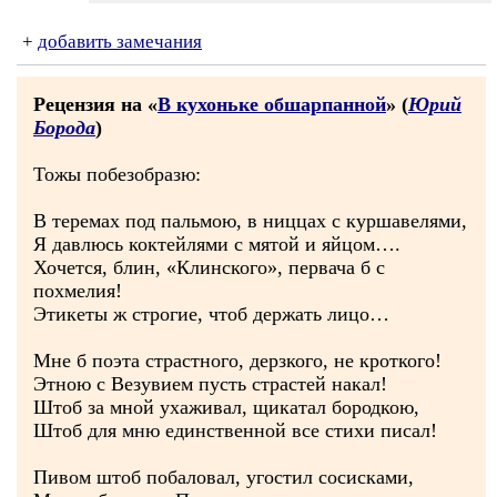
+
добавить замечания
Рецензия на «
В кухоньке обшарпанной
» (
Юрий
Борода
)
Тожы побезобразю:
В теремах под пальмою, в ниццах с куршавелями,
Я давлюсь коктейлями с мятой и яйцом….
Хочется, блин, «Клинского», первача б с
похмелия!
Этикеты ж строгие, чтоб держать лицо…
Мне б поэта страстного, дерзкого, не кроткого!
Этною с Везувием пусть страстей накал!
Штоб за мной ухаживал, щикатал бородкою,
Штоб для мню единственной все стихи писал!
Пивом штоб побаловал, угостил сосисками,