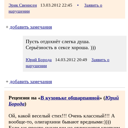
Эрик Свеннсен
13.03.2012 22:45
•
Заявить о
нарушении
+
добавить замечания
Пусть отдохнёт слегка душа.
Серьёзность в сексе хороша. )))
Юрий Борода
14.03.2012 20:49
Заявить о
нарушении
+
добавить замечания
Рецензия на «
В кухоньке обшарпанной
» (
Юрий
Борода
)
Ой, какой веселый стих!!! Очень классный!!! А
вообще-то, олигархини бывают вредными:))))
Если уж просто сударыни не отличаются кротким