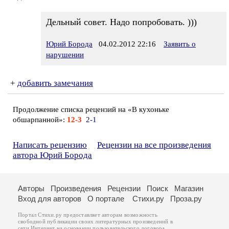
Дельный совет. Надо попробовать. )))
Юрий Борода
04.02.2012 22:16
Заявить о
нарушении
+
добавить замечания
Продолжение списка рецензий на «В кухоньке
обшарпанной»:
12-3
2-1
Написать рецензию
Рецензии на все произведения
автора Юрий Борода
Авторы
Произведения
Рецензии
Поиск
Магазин
Вход для авторов
О портале
Стихи.ру
Проза.ру
Портал Стихи.ру предоставляет авторам возможность
свободной публикации своих литературных произведений в
сети Интернет на основании
пользовательского договора
.