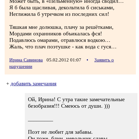
Может быть, в «Пельменную» иногда сводил…
Я б была щасливая, декольтила б сиськами,
Неглижила б утречком из последних сил!
Тяшкая мне долюшка, плачу за решётками,
Мордами охранников объикалась фся!
Подавлюсь омарами, отравлюся водкою…
Жаль, что плач поэтушке - как вода с гуся…
Ирина Савинова
05.02.2012 01:07
•
Заявить о
нарушении
+
добавить замечания
Ой, Ирина! С утра такие замечательные
безобразия!!! Смеюсь от души. )))
_________
Поэт не любит для забавы.
Он тоже, блин, невольник славы.