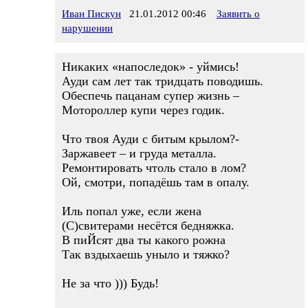
Иван Пискун
21.01.2012 00:46
Заявить о
нарушении
Никаких «напоследок» - уймись!
Ауди сам лет так тридцать поводишь.
Обеспечь пацанам супер жизнь –
Мотороллер купи через годик.
Что твоя Ауди с битым крылом?-
Заржавеет – и груда металла.
Ремонтировать чтоль стало в лом?
Ой, смотри, попадёшь там в опалу.
Иль попал уже, если жена
(С)свитерами несётся бедняжка.
В пиЙсят два ты какого рожна
Так вздыхаешь уныло и тяжко?
Не за что ))) Будь!