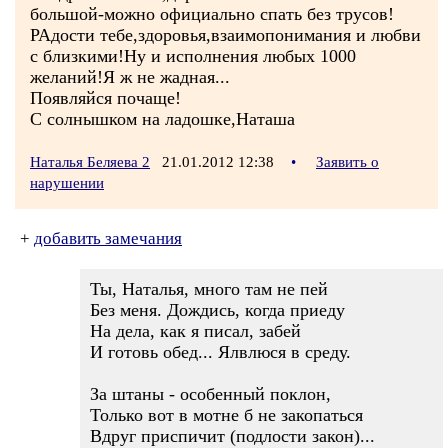
большой-можно официально спать без трусов!
РАдости тебе,здоровья,взаимопонимания и любви
с близкими!Ну и исполнения любых 1000
желаний!Я ж не жадная...
Появляйся почаще!
С солнышком на ладошке,Наташа
Наталья Беляева 2
21.01.2012 12:38
•
Заявить о
нарушении
+
добавить замечания
Ты, Наталья, много там не пей
Без меня. Дождись, когда приеду
На дела, как я писал, забей
И готовь обед... Ялвлюся в среду.
За штаны - особенный поклон,
Только вот в мотне б не закопаться
Вдруг приспичит (подлости закон)...