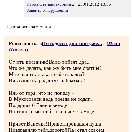
Игорь Степанов-Зорин 2
23.01.2012 13:55
Заявить о нарушении
+
добавить замечания
Рецензия на «
Пятьдесят два мне уже...
» (
Иван
Пискун
)
От ить праздник!Ване-пийсят два...
Что же делать, как же быть мне,братцы?
Мне налить стакан себе иль два?
Иль ваще на радостях набраться?
Иль от горя, что не попаду -
В Мухосранск ведь поезда не ходят...
Подарила б Ване я звезду
И штаны с мотнёй, что нынче в моде...
Привет,Ванечка!Привет,пропащая душа!
Поздравляю тебя,дорогой!Ты стал совсем