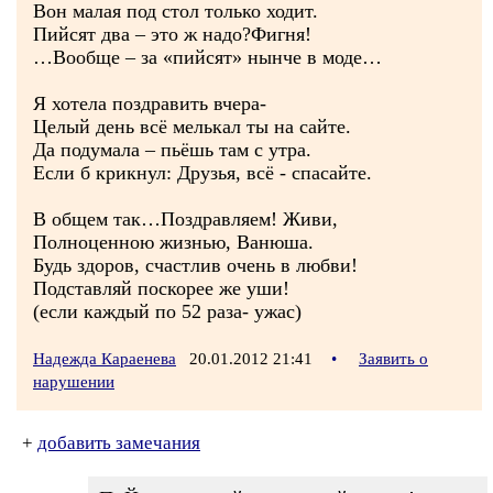
Вон малая под стол только ходит.
Пийсят два – это ж надо?Фигня!
…Вообще – за «пийсят» нынче в моде…
Я хотела поздравить вчера-
Целый день всё мелькал ты на сайте.
Да подумала – пьёшь там с утра.
Если б крикнул: Друзья, всё - спасайте.
В общем так…Поздравляем! Живи,
Полноценною жизнью, Ванюша.
Будь здоров, счастлив очень в любви!
Подставляй поскорее же уши!
(если каждый по 52 раза- ужас)
Надежда Караенева
20.01.2012 21:41
•
Заявить о
нарушении
+
добавить замечания