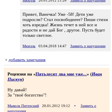
Мюрэль
20.01.2012 21:26
Заявить о нарушении
Привет, Ванечка! Уже -58! Дети уже
подросли? Стал посвободнеее? Пиши стихи
хоть изредка! Жизнь течет в ней все и
радости и не дай Бог , другое. Пусть будет
только светлое.
Мюрэль
03.04.2018 14:47
Заявить о нарушении
+
добавить замечания
Рецензия на «
Пятьдесят два мне уже...
» (
Иван
Пискун
)
Ну давай!
За "твоё богатство"!
Мыкола Питерский
20.01.2012 19:12
•
Заявить о
нарушении