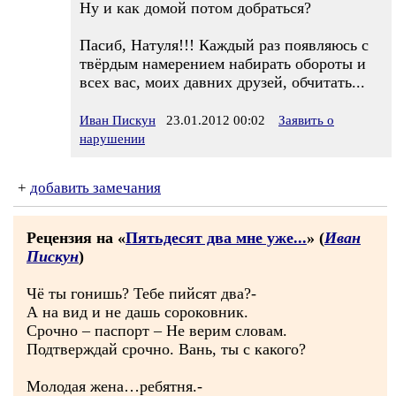
Ну и как домой потом добраться?
Пасиб, Натуля!!! Каждый раз появляюсь с
твёрдым намерением набирать обороты и
всех вас, моих давних друзей, обчитать...
Иван Пискун
23.01.2012 00:02
Заявить о
нарушении
+
добавить замечания
Рецензия на «
Пятьдесят два мне уже...
» (
Иван
Пискун
)
Чё ты гонишь? Тебе пийсят два?-
А на вид и не дашь сороковник.
Срочно – паспорт – Не верим словам.
Подтверждай срочно. Вань, ты с какого?
Молодая жена…ребятня.-