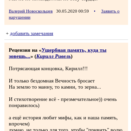
Валерий Новоскольцев
30.05.2020 00:59
•
Заявить о
нарушении
+
добавить замечания
Рецензия на «
Ущербная память, куда ты
зовешь...
» (
Кирилл Ривель
)
Потрясающая концовка, Кирилл!!!
И только бездомная Вечность бросает
На землю то манну, то камни, то зерна...
И стихотворение всё - презмечательное)) очень
понравилось)
а ещё история любит мифы, как и наша память,
впрочем)
думаю, не только для того, чтобы "привить" волю,