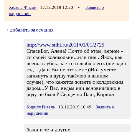
Хелена Фисои
12.12.2019 12:20
•
Заявить о
нарушении
+
добавить замечания
http://www.stihi.ru/2011/01/01/2725
СпасиБог, Алёна! Почти об этом, вернее -
со своей колокольни...или пня...Яков, как
всегда глубок, за что и люблю его:))не один
год... Да и Вы не отстаете:))Вот умеете
заглянуть в душу так(мою в данном
случае), что кажется живете с колдовским
даром...У Вас. ведьм или ясновидяших в
роду не было? Сердечно Ваш, Кирилл
Кирилл Ривель
13.12.2019 16:49
Заявить о
нарушении
были и те и другие