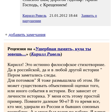
Господь, с Крещением!
Кирилл Ривель
21.01.2012 18:44
Заявить о
нарушении
+
добавить замечания
Рецензия на «
Ущербная память, куда ты
зовешь...
» (
Кирилл Ривель
)
Кирилл! Это истинно философское стихотворние.
Да в российской, да и в любой другой истории "
Пером заметались следы.
Для потомков" Я тоже размышляла об этом. Не
может существовать объективной оценки того,
или иного события в истории. Все зависит от
личности историка. У меня есть этому простой
пример. Помните далекие 90-е? В то время все,
кто мог, удирали из России и бывших союзных
республик. А у меня был взлет по работе. Я вдруг