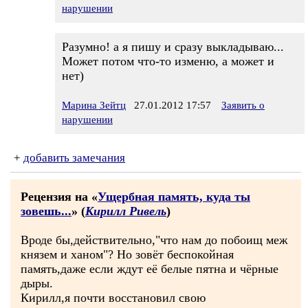
нарушении
Разумно! а я пишу и сразу выкладываю...
Может потом что-то изменю, а может и
нет)
Марина Зейтц
27.01.2012 17:57
Заявить о
нарушении
+
добавить замечания
Рецензия на «
Ущербная память, куда ты
зовешь...
» (
Кирилл Ривель
)
Вроде бы,действительно,"что нам до побоищ меж
князем и ханом"? Но зовёт беспокойная
память,даже если ждут её белые пятна и чёрные
дыры.
Кирилл,я почти восстановил свою