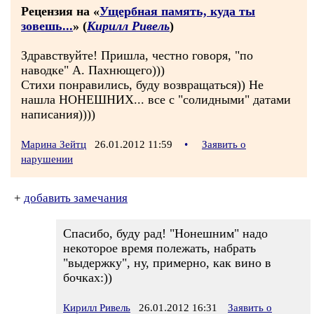
Рецензия на «
Ущербная память, куда ты
зовешь...
» (
Кирилл Ривель
)
Здравствуйте! Пришла, честно говоря, "по
наводке" А. Пахнющего)))
Стихи понравились, буду возвращаться)) Не
нашла НОНЕШНИХ... все с "солидными" датами
написания))))
Марина Зейтц
26.01.2012 11:59
•
Заявить о
нарушении
+
добавить замечания
Спасибо, буду рад! "Нонешним" надо
некоторое время полежать, набрать
"выдержку", ну, примерно, как вино в
бочках:))
Кирилл Ривель
26.01.2012 16:31
Заявить о