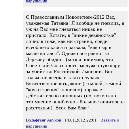
нарушении
C Православным Новолетием-2012 Вас,
уважаемая Татьяна! Я вообще не гневлив, а
уж на Вас мне гневаться никак не
пристало. Кстати, в "дикие девяностые"
лично я тоже, как ни странно, среди
всеобщего хаоса и развала, "как сыр в
масле катался". Однако все равно "за
Державу обидно" (хотя я понимаю, что
Советский Союз понес заслуженную кару
за убийство Российской Империи. Вот
только не всегда в таких случаях
Божественное воздаяние (с нашей, земной,
"кочки зрения", конечно) поражает
действительно виновных (но, возможно,
это мнение ошибочно - большое видится на
расстояньи). Всех Вам благ!
Вольфганг Акунов
14.01.2012 22:01
Заявить о
нарушении