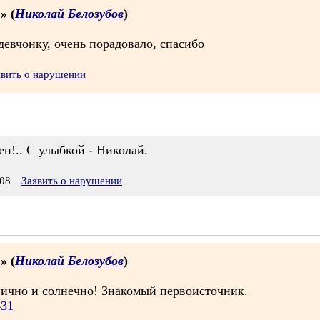
.
» (
Николай Белозубов
)
евчонку, очень порадовало, спасибо
явить о нарушении
ен!.. С улыбкой - Николай.
08
Заявить о нарушении
.
» (
Николай Белозубов
)
нично и солнечно! Знакомый первоисточник.
431