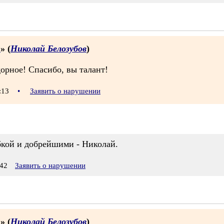
.
» (
Николай Белозубов
)
дорное! Спасибо, вы талант!
7:13
•
Заявить о нарушении
бкой и добрейшими - Николай.
42
Заявить о нарушении
.
» (
Николай Белозубов
)