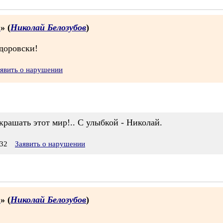
.
» (
Николай Белозубов
)
здоровски!
явить о нарушении
рашать этот мир!.. С улыбкой - Николай.
32
Заявить о нарушении
.
» (
Николай Белозубов
)