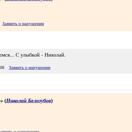
Заявить о нарушении
емся... С улыбкой - Николай.
08
Заявить о нарушении
.
» (
Николай Белозубов
)
аявить о нарушении