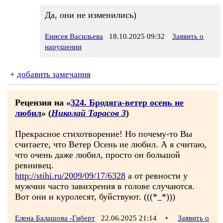
Да, они не изменились)
Енисея Васильева
18.10.2025 09:32
Заявить о
нарушении
+
добавить замечания
Рецензия на «
324. Бродяга-ветер осень не
любил
» (
Николай Тарасов 3
)
Прекрасное стихотворение! Но почему-то Вы
считаете, что Ветер Осень не любил. А я считаю,
что очень даже любил, просто он большой
ревнивец.
http://stihi.ru/2009/09/17/6328
а от ревности у
мужчин часто завихрения в голове случаются.
Вот они и куролесят, буйствуют. (((*_*)))
Елена Балашова -Гиберт
22.06.2025 21:14
•
Заявить о