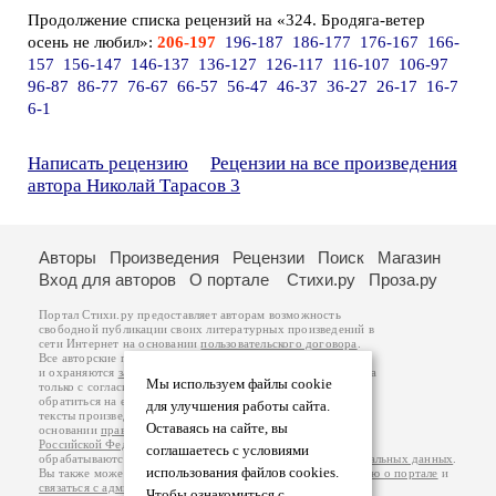
Продолжение списка рецензий на «324. Бродяга-ветер
осень не любил»:
206-197
196-187
186-177
176-167
166-
157
156-147
146-137
136-127
126-117
116-107
106-97
96-87
86-77
76-67
66-57
56-47
46-37
36-27
26-17
16-7
6-1
Написать рецензию
Рецензии на все произведения
автора Николай Тарасов 3
Авторы
Произведения
Рецензии
Поиск
Магазин
Вход для авторов
О портале
Стихи.ру
Проза.ру
Портал Стихи.ру предоставляет авторам возможность
свободной публикации своих литературных произведений в
сети Интернет на основании
пользовательского договора
.
Все авторские права на произведения принадлежат авторам
и охраняются
законом
. Перепечатка произведений возможна
Мы используем файлы cookie
только с согласия его автора, к которому вы можете
обратиться на его авторской странице. Ответственность за
для улучшения работы сайта.
тексты произведений авторы несут самостоятельно на
Оставаясь на сайте, вы
основании
правил публикации
и
законодательства
Российской Федерации
. Данные пользователей
соглашаетесь с условиями
обрабатываются на основании
Политики обработки персональных данных
.
использования файлов cookies.
Вы также можете посмотреть более подробную
информацию о портале
и
связаться с администрацией
.
Чтобы ознакомиться с